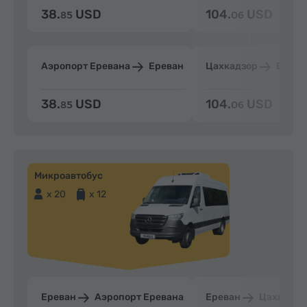
38.
USD
104.
USD
85
06
Аэропорт Еревана
Ереван
Цахкадзор
Ерева
38.
USD
104.
USD
85
06
Микроавтобус
x 20
x 12
Ереван
Аэропорт Еревана
Ереван
Цахкадзо