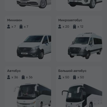
Минивен
Микроавтобус
x 7
x 7
x 20
x 12
Автобус
Большой автобус
x 36
x 36
x 50
x 50