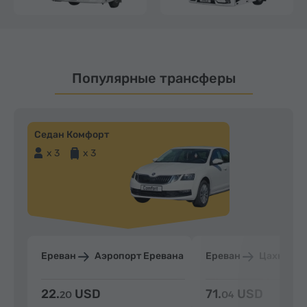
Популярные трансферы
Седан Комфорт
x 3
x 3
Ереван
Аэропорт Еревана
Ереван
Цахкадзо
22.
USD
71.
USD
20
04