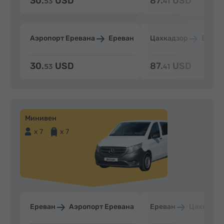
30.
USD
87.
USD
53
41
Аэропорт Еревана
Ереван
Цахкадзор
Ерева
30.
USD
87.
USD
53
41
Минивен
x 7
x 7
Ереван
Аэропорт Еревана
Ереван
Цахкадзо