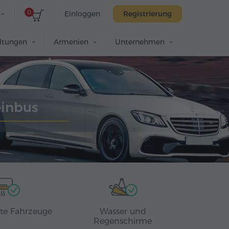
0
Einloggen
Registrierung
altungen
Armenien
Unternehmen
einbus
rte Fahrzeuge
Wasser und
Regenschirme