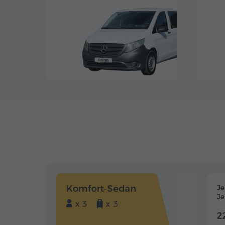
Komfort-Sedan
J
J
x 3
x 3
2