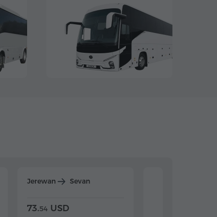
Jerewan
Sevan
Jerewan
Dilijan
73.
USD
84.
USD
54
92