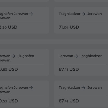
ughafen Jerewan
Tsaghkadzor
Jerewan
erewan
2.
USD
71.
USD
20
04
erewan
Flughafen
Jerewan
Tsaghkadzor
erewan
0.
USD
87.
USD
53
41
ughafen Jerewan
Tsaghkadzor
Jerewan
erewan
0.
USD
87.
USD
53
41