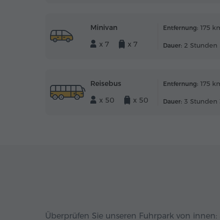
Minivan
175 k
Entfernung:
x 7
x 7
2 Stunden 
Dauer:
Reisebus
175 k
Entfernung:
x 50
x 50
3 Stunden 
Dauer:
Überprüfen Sie unseren Fuhrpark von innen: 