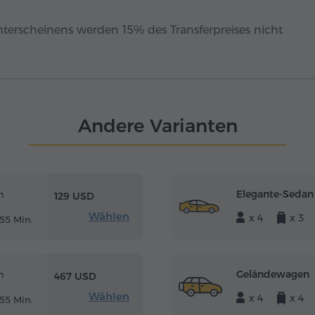
hterscheinens werden 15% des Transferpreises nicht
Andere Varianten
Elegante-Sedan
m
129 USD
Wählen
x 4
x 3
55 Min.
Geländewagen
m
467 USD
Wählen
x 4
x 4
55 Min.