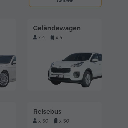
Gallerie
Geländewagen
x 4
x 4
Reisebus
x 50
x 50