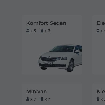
Komfort-Sedan
El
x 3
x 3
x 
Minivan
Kl
x 7
x 7
x 