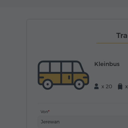
Tr
Kleinbus
x 20
x
Von
Jerewan