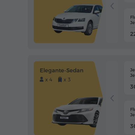
Fl
J
2
Elegante-Sedan
J
J
x 4
x 3
3
Fl
J
3