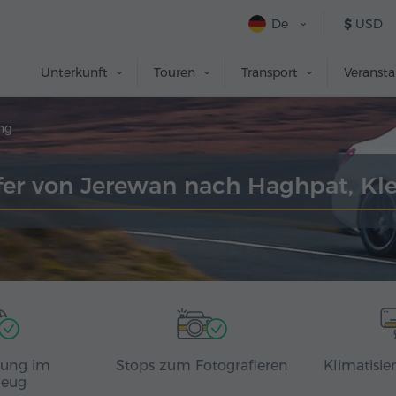
De
$
USD
Unterkunft
Touren
Transport
Veranst
ng
fer von Jerewan nach Haghpat, Kl
rung im
Stops zum Fotografieren
Klimatisie
zeug