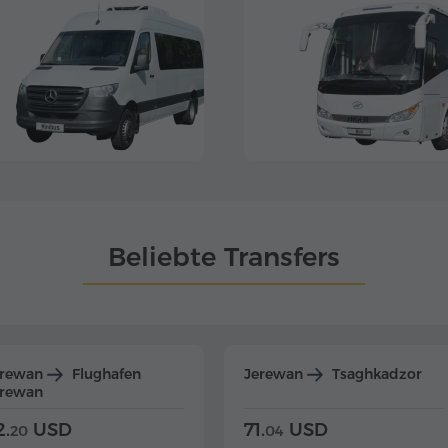
Beliebte Transfers
erewan
Flughafen
Jerewan
Tsaghkadzor
erewan
2.
USD
71.
USD
20
04