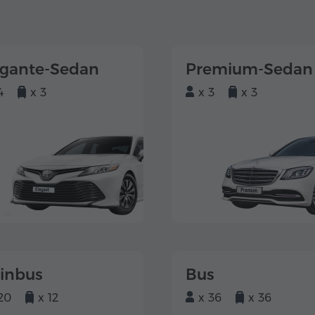
egante-Sedan
Premium-Sedan
4
x 3
x 3
x 3
einbus
Bus
20
x 12
x 36
x 36