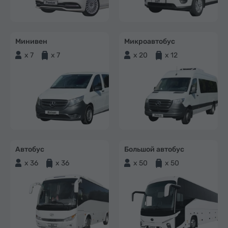
Минивен
Микроавтобус
x 7
x 7
x 20
x 12
Автобус
Большой автобус
x 36
x 36
x 50
x 50