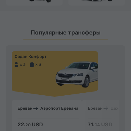
Популярные трансферы
Седан Комфорт
x 3
x 3
Ереван
Аэропорт Еревана
Ереван
Цахкадзо
22.
USD
71.
USD
20
04