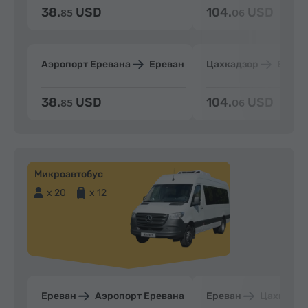
38.
USD
104.
USD
85
06
Аэропорт Еревана
Ереван
Цахкадзор
Ерева
38.
USD
104.
USD
85
06
Микроавтобус
x 20
x 12
Ереван
Аэропорт Еревана
Ереван
Цахкадзо