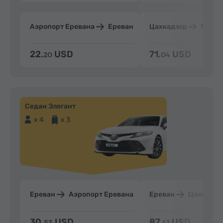
Аэропорт Еревана
Ереван
Цахкадзор
Ерева
22.
USD
71.
USD
20
04
Седан Элегант
x 4
x 3
Ереван
Аэропорт Еревана
Ереван
Цахкадзо
30.
USD
87.
USD
53
41