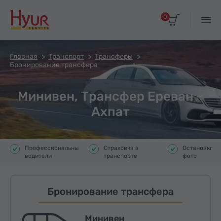
0
Главная
Транспорт
Трансферы
Бронирование трансфера
Минивен, Трансфер Ереван –
Ахпат
Профессиональные
Страховка в
Остановки д
водители
транспорте
фото
Бронирование трансфера
Минивен