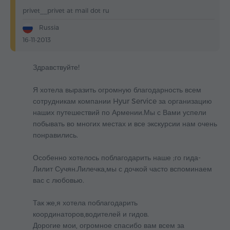
privet__privet at mail dot ru
Russia
16-11-2013
Здравствуйте!
Я хотела выразить огромную благодарность всем
сотрудникам компании Hyur Service за организацию
наших путешествий по Армении.Мы с Вами успели
побывать во многих местах и все экскурсии нам очень
понравились.
Особенно хотелось поблагодарить наше ;го гида-
Лилит Сучян.Лилечка,мы с дочкой часто вспоминаем
вас с любовью.
Так же,я хотела поблагодарить
координаторов,водителей и гидов.
Дорогие мои, огромное спасибо вам всем за