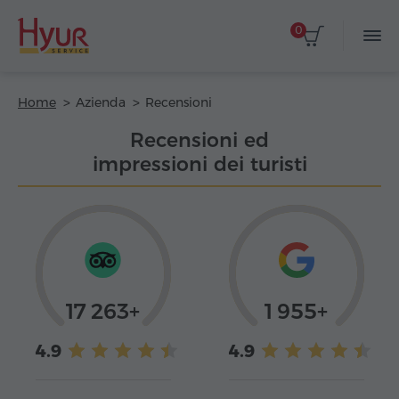
0
Home
Azienda
Recensioni
Recensioni ed
impressioni dei turisti
17 263+
1 955+
4.9
4.9