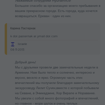
Уважаемые сотрудники Hyurservice!
Большое спасибо за организацию моего пребывания в
вашем прекрасном городе. Есть города, куда хочется
возвращаться. Ереван - один из них.
Карина Пастернак
k dot pasternak at ymail dot com
Israele
08-11-2013
Добрый день!
Мы с друзьями провели две замечательные недели в
Армении. Нам было тепло и солнечно, интересно и
вкусно, весело и ярко. Огромную часть этих
впечатлений мы получили благодаря замечательному
экскурсоводу Лилит Сучян,вместе с которой побывали
на Севане, в Эчмиадзине, Хор Вирапе и Нораванке.
Мы увезли с собой много фотографий и впечатлений,
но главное - море шуток и очень теплых