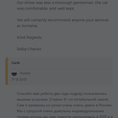
Our driver was also a thorough gentleman, the car
was comfortable, and well kept.
We will certainly recommend anyone your services
at Armenia.
Kind Regards,
Selby Chacko
Garik
Russia
17-12-2013
Спасибо вам ребята два года подряд пользовались
вашими услугами. Ставлю 5+ по пятибальной шкале.
Сам я ереванец но уехал очень очень давно в Россию.
Мы с супругой очень довольны индивидуальными
турами которы вы нам помогли оргпнизовать в 2011 и в