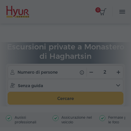
0
Home
Viaggi
Escursioni private
Escursioni private a Monastero
di Haghartsin
Numero di persone
Senza guida
Cercare
Autisti
Assicurazione nel
Fermate poer
professionali
veicolo
le foto