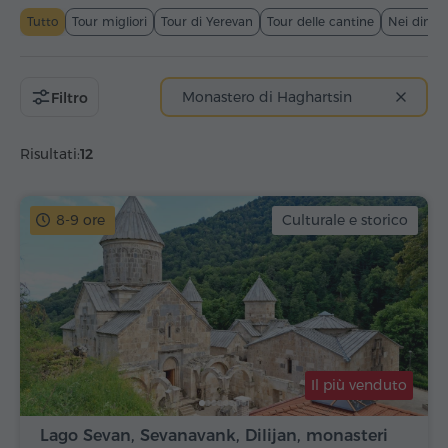
Tutto
Tour migliori
Tour di Yerevan
Tour delle cantine
Nei dintor
Monastero di Haghartsin
Filtro
Risultati:
12
8-9 ore
Culturale e storico
Il più venduto
Lago Sevan, Sevanavank, Dilijan, monasteri