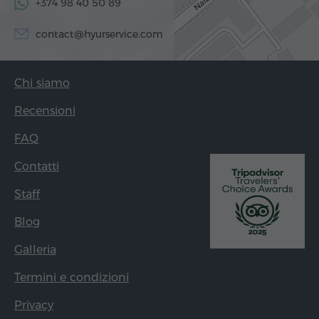
+374 98 40 50 89
contact@hyurservice.com
Chi siamo
Recensioni
FAQ
Contatti
Staff
Blog
Galleria
Termini e condizioni
Privacy