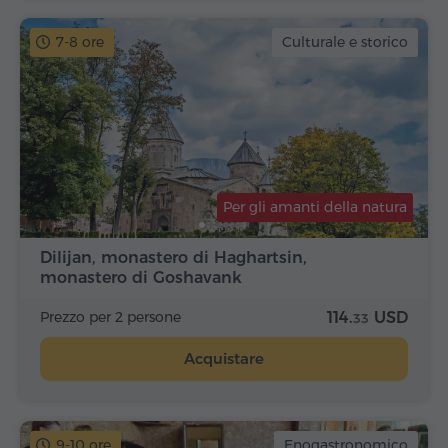
7-8 ore
Culturale e storico
Per gli amanti della natura
Dilijan, monastero di Haghartsin,
monastero di Goshavank
Prezzo per 2 persone
114.
USD
33
Acquistare
9-10 ore
Enogastronomico