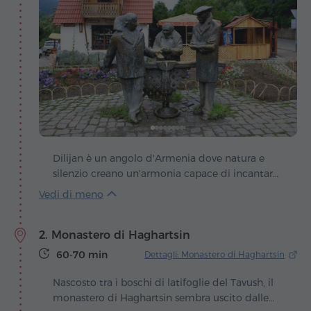
Dilijan è un angolo d'Armenia dove natura e
silenzio creano un'armonia capace di incantare
ogni viaggiatore. Nascosta tra foreste color
smeraldo e dolci colline, la città si estende
lungo la pittoresca valle del fiume Aghstev,
2. Monastero di Haghartsin
dove l'aria profuma di pino e della freschezza
dei ruscelli di montagna. Le perle uniche del
60-70 min
Dettagli: Monastero di Haghartsin
parco nazionale sono due splendide attrazioni
nascoste nelle foreste: i laghi Parz e Gosh,
Nascosto tra i boschi di latifoglie del Tavush, il
circondati da arbusti e alberi che hanno ispirato
monastero di Haghartsin sembra uscito dalle
numerose storie popolari e custodiscono la vita