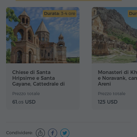
Durata:
3-4 ore
Dur
Chiese di Santa
Monasteri di Kh
Hripsime e Santa
e Noravank, can
Gayane, Cattedrale di
Areni
Etchmiadzin, museo del
Prezzo totale
Prezzo totale
Tesoro
61.
USD
125 USD
05
Condividere: