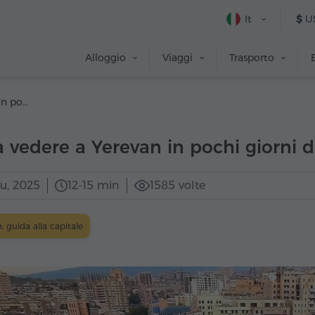
It
$
U
Alloggio
Viaggi
Trasporto
Cosa vedere a Yerevan in pochi giorni da soli
 vedere a Yerevan in pochi giorni d
iu, 2025
12-15 min
1585 volte
: guida alla capitale