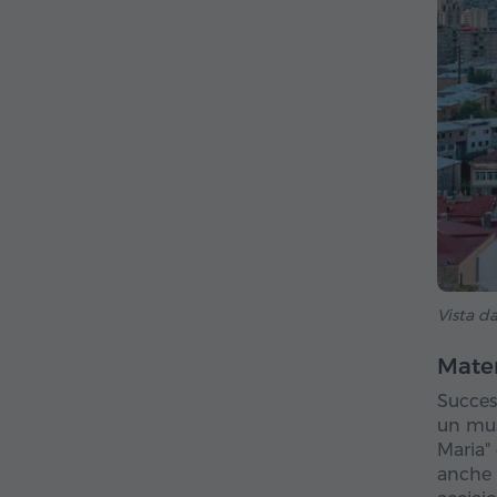
Vista d
Mate
Succes
un mus
Maria" 
anche s