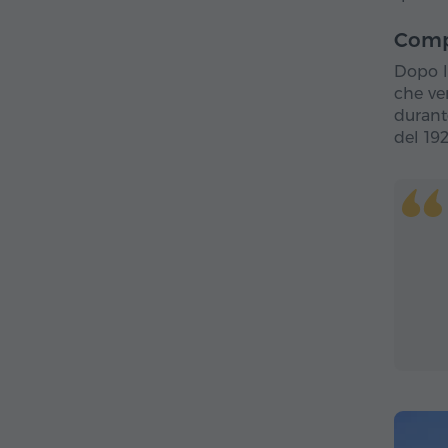
Comp
Dopo l
che ven
durant
del 19