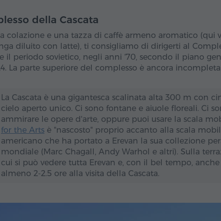
lesso della Cascata
a colazione e una tazza di caffè armeno aromatico (qui v
ga diluito con latte), ti consigliamo di dirigerti al Compl
e il periodo sovietico, negli anni ‘70, secondo il piano g
24. La parte superiore del complesso è ancora incompleta
La Cascata è una gigantesca scalinata alta 300 m con ci
cielo aperto unico. Ci sono fontane e aiuole floreali. Ci s
ammirare le opere d'arte, oppure puoi usare la scala mobile
for the Arts
è "nascosto" proprio accanto alla scala mobil
americano che ha portato a Erevan la sua collezione person
mondiale (Marc Chagall, Andy Warhol e altri). Sulla ter
cui si può vedere tutta Erevan e, con il bel tempo, anche
almeno 2-2.5 ore alla visita della Cascata.