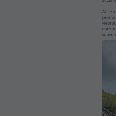
acciaio
All'in
prenota
vietat
composi
souveni