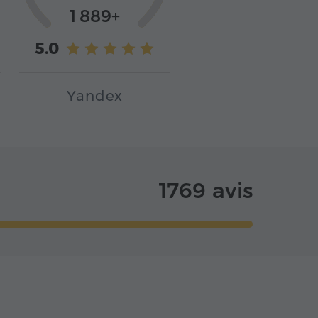
1 889+
5.0
Yandex
1769 avis