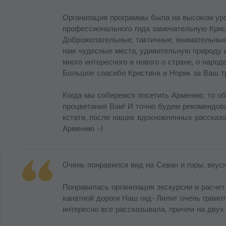
Организация программы была на высоком уро
профессионального гида замечательную Крис
Доброжелательные, тактичные, внимательные
нам чудесные места, удивительную природу 
много интересного и нового о стране, о народ
Большое спасибо Кристина и Норик за Ваш тр
Когда мы соберемся посетить Армению, то о
процветания Вам! И точно будем рекомендова
кстати, после наших вдохновленных рассказ
Армению :-)
Очень понравился вид на Севан и горы, вкус
Понравилась организация экскурсии и расчет
канатной дороги Наш гид- Лилит очень грамо
интересно все рассказывала, причем на двух 