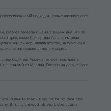
 профессиональный подход и тёплые воспоминания
е, которая провела с нами 2 зимних дня (9 и 10
настырях, озере Севан, горе Арарат, истории,
щала у камней Хор Вирапа что там, за туманом и
вушка не показывается незнакомцам...
в следующий раз Армения откроет нам новые
 "цеватанэм") из Москвы, Ростова-на-дону, Казани
 I would like to thank Gary for being nice and
any, it really showed his work dedication.