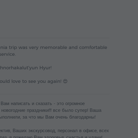
Armenia trip was very memorable and comfortable
service.
hnorhakalut'yun Hyur!
uld love to see you again! 😍
 Вам написать и сказать - это огромное
овогодние праздники!!! все было супер! Ваша
ыполнили, за что мы Вам очень благодарны!
ктив, Ваших экскурсовод, персонал в офисе, всех
раз, я пожелаю Вам здоровья, счастья и удачи!