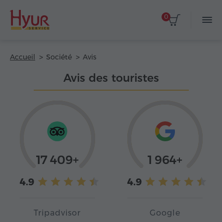
0
Accueil
Société
Avis
Avis des touristes
17 409+
1 964+
4.9
4.9
Tripadvisor
Google