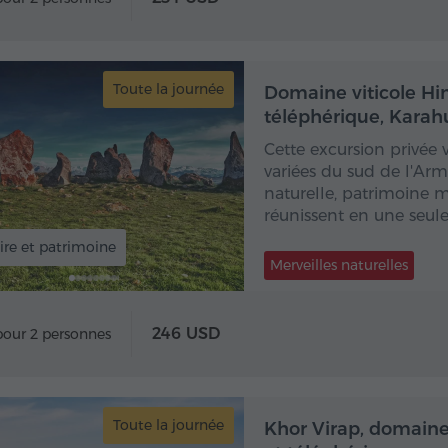
Toute la journée
Toute
Domaine viticole Hin
téléphérique, Karah
Cette excursion privée v
variées du sud de l'Armé
naturelle, patrimoine m
réunissent en une seule
ire et patrimoine
Merveilles naturelles
246 USD
pour 2 personnes
Toute la journée
Toute
Khor Virap, domaine 