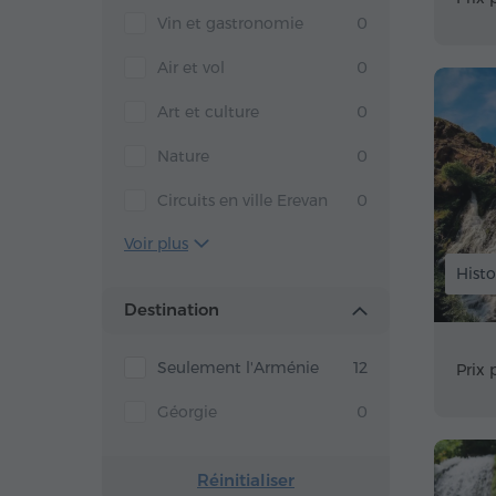
Vin et gastronomie
0
Air et vol
0
Art et culture
0
Nature
0
Circuits en ville Erevan
0
Voir plus
Histo
Destination
Seulement l'Arménie
12
Prix 
Géorgie
0
Réinitialiser