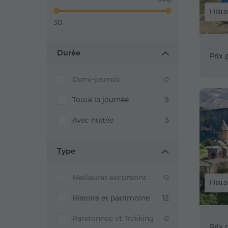
Histo
30
Durée
Prix 
Demi-journée
0
Toute la journée
9
Avec nuitée
3
Type
Meilleures excursions
0
Histo
Histoire et patrimoine
12
Randonnée et Trekking
0
Prix 