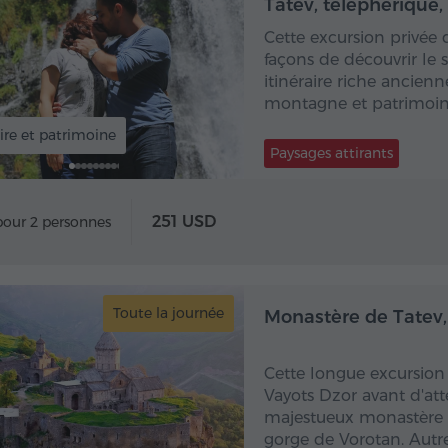
Tatev, téléphérique
Cette excursion privée 
façons de découvrir le 
itinéraire riche ancienn
montagne et patrimoi
ire et patrimoine
Paysages attirants
251 USD
pour 2 personnes
Toute la journée
Toute
Monastère de Tatev,
Cette longue excursion p
Vayots Dzor avant d'atte
majestueux monastère d
gorge de Vorotan. Autre