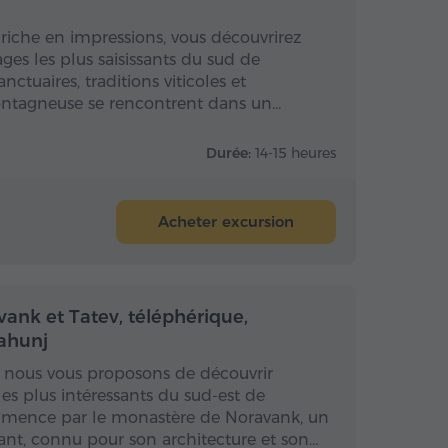
 riche en impressions, vous découvrirez
es les plus saisissants du sud de
nctuaires, traditions viticoles et
ntagneuse se rencontrent dans un…
Durée:
14-15 heures
Acheter excursion
 la journée
Toute la journée
ank et Tatev, téléphérique,
ahunj
n, nous vous proposons de découvrir
les plus intéressants du sud-est de
ommence par le monastère de Noravank, un
nt, connu pour son architecture et son…