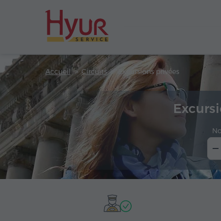
Accueil
Circuits
Excursions privées
Excursi
No