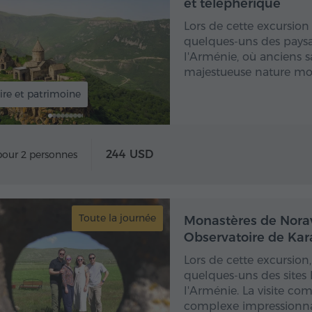
et téléphérique
Lors de cette excursion
quelques-uns des paysag
l'Arménie, où anciens sa
majestueuse nature mo
ire et patrimoine
244 USD
pour 2 personnes
Toute la journée
Toute
Monastères de Norav
Observatoire de Kar
Lors de cette excursio
quelques-uns des sites 
l'Arménie. La visite c
complexe impressionna