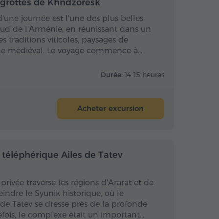
, grottes de Khndzoresk
d'une journée est l'une des plus belles
sud de l'Arménie, en réunissant dans un
es traditions viticoles, paysages de
ne médiéval. Le voyage commence à…
Durée:
14-15 heures
Acheter excursion
 la journée
Toute la journée
 téléphérique Ailes de Tatev
rivée traverse les régions d'Ararat et de
indre le Syunik historique, où le
e Tatev se dresse près de la profonde
fois, le complexe était un important…