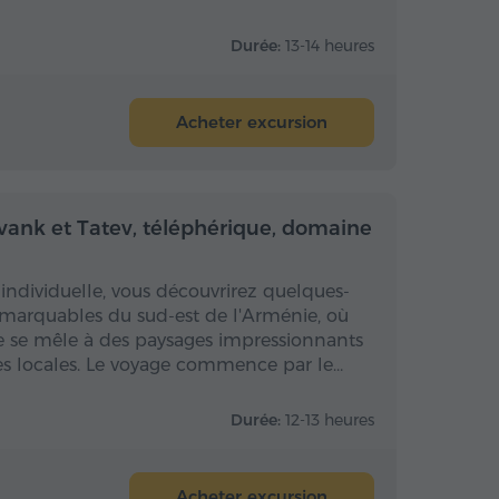
Durée:
13-14 heures
Acheter excursion
 la journée
Toute la journée
ank et Tatev, téléphérique, domaine
 individuelle, vous découvrirez quelques-
remarquables du sud-est de l'Arménie, où
le se mêle à des paysages impressionnants
oles locales. Le voyage commence par le…
Durée:
12-13 heures
Acheter excursion