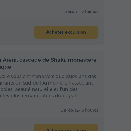
Durée:
11-12 heures
Acheter excursion
 la journée
Toute la journée
n Areni, cascade de Shaki, monastère
rique
duelle vous emmène vers quelques-uns des
onnants du sud de l'Arménie, en associant
icoles, beauté naturelle et l'un des
es plus remarquables du pays. Le…
Durée:
12-13 heures
Acheter excursion