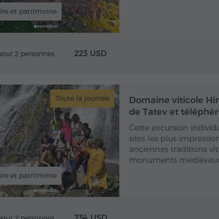
ire et patrimoine
223 USD
pour 2 personnes
Toute la journée
Toute
Domaine viticole Hi
de Tatev et téléphé
Cette excursion indivi
sites les plus impressi
anciennes traditions vit
monuments médiévaux l
ire et patrimoine
234 USD
pour 2 personnes