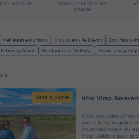
ance véhicule
Arrêts pour faire des
Vé
photos
Meilleures excursions
Circuits en ville Erevan
Excursions vit
de brandy Ararat
Randonnée et Trekking
Excursions partagé
s:
12
Toute la journée
Toute
Khor Virap, Noravank
Cette excursion privée 
monastères majeurs d'Ar
impressionnants du sud
Virap, célèbre pour sa 