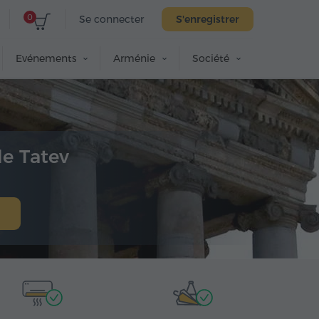
0
Se connecter
S'enregistrer
Evénements
Arménie
Société
de Tatev