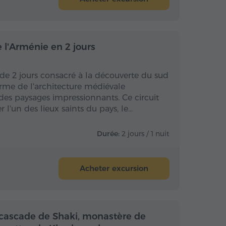
Avec nuitée
Avec nuitée
 l'Arménie en 2 jours
de 2 jours consacré à la découverte du sud
rme de l'architecture médiévale
es paysages impressionnants. Ce circuit
r l'un des lieux saints du pays, le…
Durée:
2 jours / 1 nuit
Acheter excursion
 la journée
Toute la journée
cascade de Shaki, monastère de