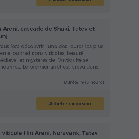
 la journée
Toute la journée
 Areni, cascade de Shaki, Tatev et
unj
ous fera découvrir l'une des routes les plus
nie, où traditions viticoles, beauté
édiéval et mystères de l'Antiquité se
 journée. Le premier arrêt est prévu dans…
Durée:
14-15 heures
Acheter excursion
 la journée
Toute la journée
viticole Hin Areni, Noravank, Tatev