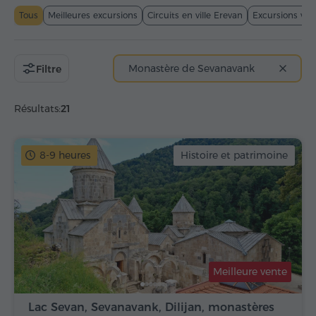
Tous
Meilleures excursions
Circuits en ville Erevan
Excursions viti
Monastère de Sevanavank
Filtre
Résultats:
21
8-9 heures
Histoire et patrimoine
Meilleure vente
Lac Sevan, Sevanavank, Dilijan, monastères