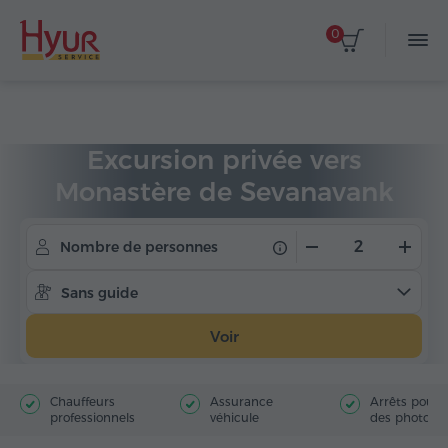
0
Accueil
Circuits
Excursions privées
Excursion privée vers
Monastère de Sevanavank
Nombre de personnes
Sans guide
Voir
Chauffeurs
Assurance
Arrêts pour f
professionnels
véhicule
des photos