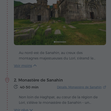
Au nord-est de Sanahin, au creux des
montagnes majestueuses du Lori, s'étend le
monastère de Haghpat – une création où la
pierre elle-même semble conter l'histoire. Édifié
au Xe siècle, sous le règne du roi Ashot III
2. Monastère de Sanahin
Bagratuni, il naquit au cœur d'une époque où
l'Arménie vivait un éclat culturel et spirituel
40-50 min
Détails: Monastère de Sanahin
sans précédent. Ses murs, empreints d'ombre et
de lumière, demeurent aujourd'hui les gardiens
Non loin de Haghpat, au cœur de la région de
silencieux de cette grandeur révolue.
Lori, s'élève le monastère de Sanahin – un
véritable joyau de l'architecture médiévale
Voir plus