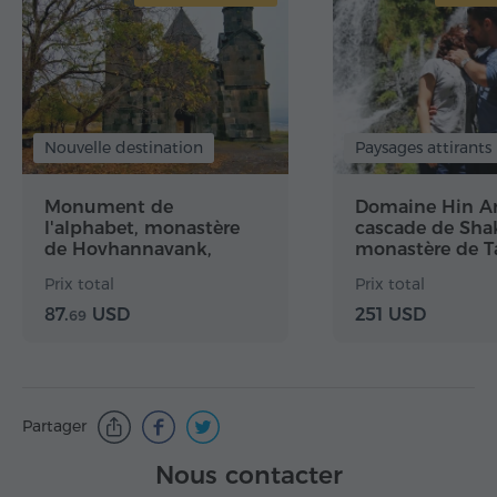
Nouvelle destination
Paysages attirants
Monument de
Domaine Hin Ar
l'alphabet, monastère
cascade de Shak
de Hovhannavank,
monastère de T
église de Mughni,
téléphérique, g
Prix total
Prix total
monastère de Tegher
Khndzoresk
87.
USD
251 USD
69
Partager
Nous contacter