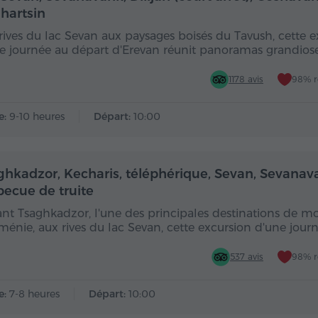
hartsin
rives du lac Sevan aux paysages boisés du Tavush, cette e
e journée au départ d'Erevan réunit panoramas grandios
1178 avis
98% 
e:
9-10 heures
Départ:
10:00
Toute la journée
Toute
ghkadzor, Kecharis, téléphérique, Sevan, Sevanav
becue de truite
ant Tsaghkadzor, l'une des principales destinations de 
ménie, aux rives du lac Sevan, cette excursion d'une jour
537 avis
98% 
e:
7-8 heures
Départ:
10:00