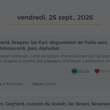
vendredi, 25 sept., 2026
Toute la journée
Toute
rd, Aragats, lac Kari, dégustation de fruits secs,
hmosavank, parc Alphabet
épart d'Erevan, cette excursion d'une journée suit les pe
 Aragats à travers des paysages d'altitude, patrimoine m
369 avis
100% 
e:
9-10 heures
Départ:
09:00
Toute la journée
Toute
ni, Geghard, cuisson du lavash, lac Sevan, Sevana