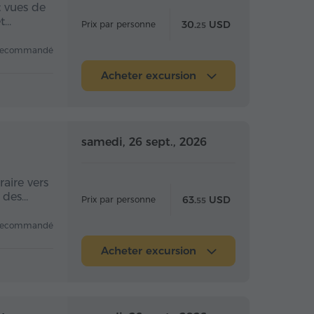
t vues de
et…
30.
USD
Prix par personne
25
recommandé
Acheter excursion
 la journée
Toute la journée
samedi, 26 sept., 2026
aire vers
e des…
63.
USD
Prix par personne
55
recommandé
Acheter excursion