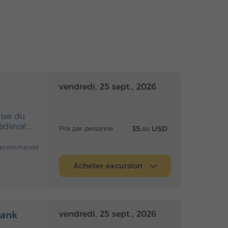
 la journée
Toute la journée
vendredi, 25 sept., 2026
ntes du
édiéval…
35.
USD
Prix par personne
80
recommandé
Acheter excursion
 la journée
Toute la journée
vendredi, 25 sept., 2026
vank