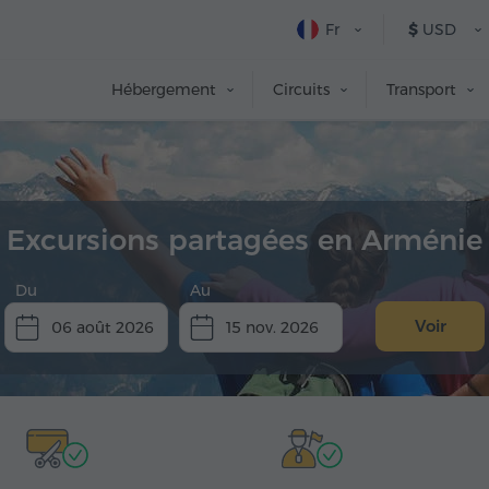
Fr
$
USD
Hébergement
Circuits
Transport
Excursions partagées en Arménie
Du
Au
Voir
06 août 2026
15 nov. 2026