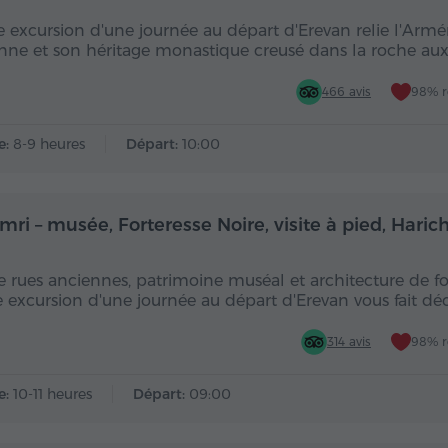
e excursion d'une journée au départ d'Erevan relie l'Armé
nne et son héritage monastique creusé dans la roche aux
466 avis
98% 
e:
8-9 heures
Départ:
10:00
Toute la journée
Toute
mri – musée, Forteresse Noire, visite à pied, Hari
e rues anciennes, patrimoine muséal et architecture de fo
e excursion d'une journée au départ d'Erevan vous fait dé
314 avis
98% 
e:
10-11 heures
Départ:
09:00