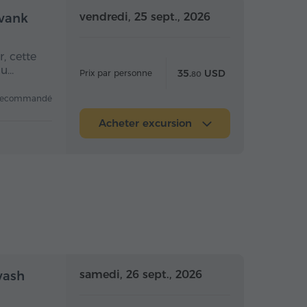
 la journée
Toute la journée
vendredi, 25 sept., 2026
avank
, cette
du…
35.
USD
Prix par personne
80
recommandé
Acheter excursion
mi-journée
Demi-journée
samedi, 26 sept., 2026
vash