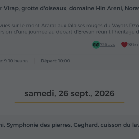
Toute la journée
Toute
r Virap, grotte d'oiseaux, domaine Hin Areni, Nor
vues sur le mont Ararat aux falaises rouges du Vayots Dzor
rsion d'une journée au départ d'Erevan réunit l'héritage 
726 avis
98% 
e:
9-10 heures
Départ:
10:00
samedi, 26 sept., 2026
Demi-journée
De
ni, Symphonie des pierres, Geghard, cuisson du la