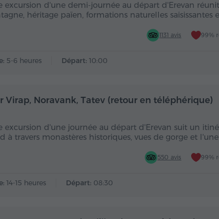
e excursion d'une demi-journée au départ d'Erevan réuni
agne, héritage païen, formations naturelles saisissantes 
1131 avis
99% 
e:
5-6 heures
Départ:
10:00
Toute la journée
Toute
r Virap, Noravank, Tatev (retour en téléphérique)
e excursion d'une journée au départ d'Erevan suit un itinér
ud à travers monastères historiques, vues de gorge et l'un
550 avis
99% 
e:
14-15 heures
Départ:
08:30