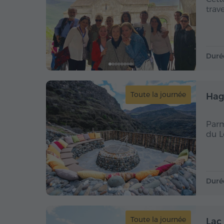
trav
Duré
Toute la journée
Hag
Parm
du L
Duré
Toute la journée
Lac 