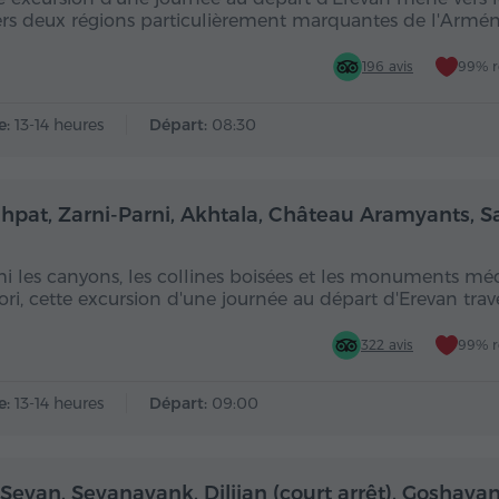
ers deux régions particulièrement marquantes de l'Armén
196 avis
99% 
e:
13-14 heures
Départ:
08:30
Toute la journée
Toute
hpat, Zarni-Parni, Akhtala, Château Aramyants, 
i les canyons, les collines boisées et les monuments mé
ori, cette excursion d'une journée au départ d'Erevan trav
322 avis
99% 
e:
13-14 heures
Départ:
09:00
Toute la journée
Toute
Sevan, Sevanavank, Dilijan (court arrêt), Goshavan