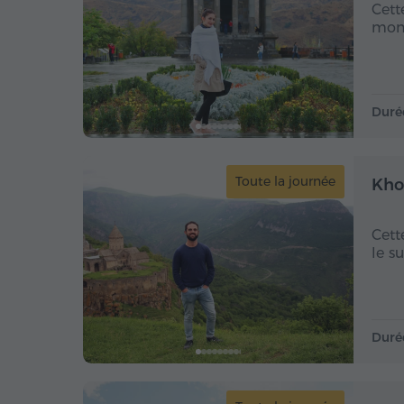
Cett
mont
Duré
Toute la journée
Kho
Cett
le s
Duré