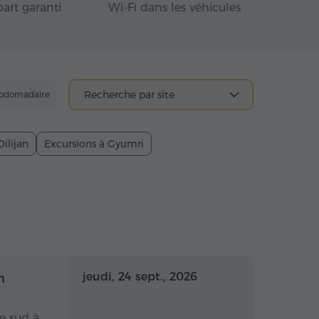
art garanti
Wi-Fi dans les véhicules
Recherche par site
ebdomadaire
Dilijan
Excursions à Gyumri
 la journée
Toute la journée
jeudi, 24 sept., 2026
n
e sud à