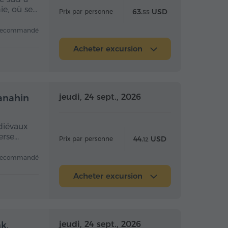
ie, où se…
63.
USD
Prix par personne
55
recommandé
Acheter excursion
 la journée
Toute la journée
jeudi, 24 sept., 2026
Sanahin
diévaux
erse…
44.
USD
Prix par personne
12
recommandé
Acheter excursion
 la journée
Toute la journée
jeudi, 24 sept., 2026
k,