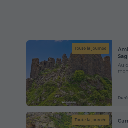
Toute la journée
Ambe
Sag
Au d
mont
Duré
Toute la journée
Gar