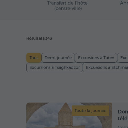
Transfert de l'hôtel
Ann
(centre-ville)
Résultats:
343
Tous
Demi-journée
Excursions à Tatev
Exc
Excursions à Tsaghkadzor
Excursions à Etchmi
Toute la journée
Dom
tél
Cett