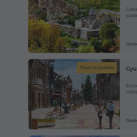
Cett
païe
Duré
Toute la journée
Gyu
Entr
cett
Duré