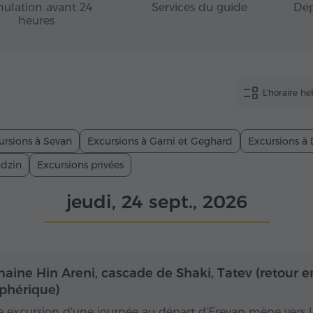
ulation avant 24
Services du guide
Dép
heures
L'horaire h
ursions à Sevan
Excursions à Garni et Geghard
Excursions à 
adzin
Excursions privées
jeudi, 24 sept., 2026
Toute la journée
Toute
aine Hin Areni, cascade de Shaki, Tatev (retour e
éphérique)
e excursion d'une journée au départ d'Erevan mène vers l