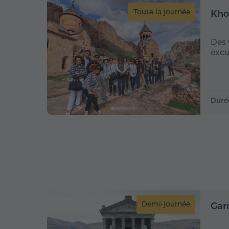
Toute la journée
Kho
Des 
excu
Duré
Demi-journée
Gar