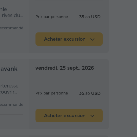
nie
 rives du…
35.
USD
Prix par personne
80
recommandé
Acheter excursion
 la journée
Toute la journée
vendredi, 25 sept., 2026
chavank
rteresse,
couvrir…
35.
USD
Prix par personne
80
recommandé
Acheter excursion