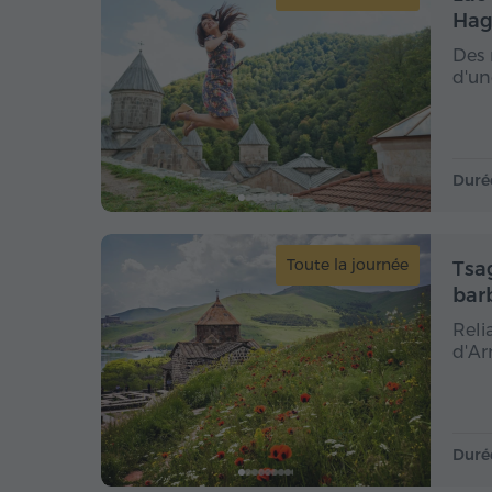
Hag
Des 
d'un
Duré
Toute la journée
Tsa
bar
Reli
d'Ar
Duré