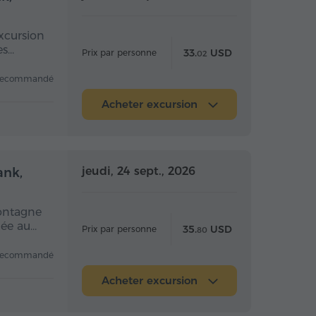
xcursion
es…
33.
USD
Prix par personne
02
recommandé
Acheter excursion
 la journée
Toute la journée
jeudi, 24 sept., 2026
ank,
montagne
née au…
35.
USD
Prix par personne
80
recommandé
Acheter excursion