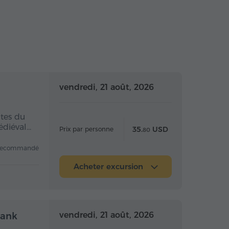
 la journée
Toute la journée
vendredi, 21 août, 2026
ntes du
édiéval…
35.
USD
Prix par personne
80
recommandé
Acheter excursion
 la journée
Toute la journée
vendredi, 21 août, 2026
vank