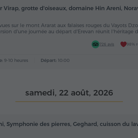
Toute la journée
Toute
r Virap, grotte d'oiseaux, domaine Hin Areni, Nor
vues sur le mont Ararat aux falaises rouges du Vayots Dzor
rsion d'une journée au départ d'Erevan réunit l'héritage 
726 avis
98% 
e:
9-10 heures
Départ:
10:00
samedi, 22 août, 2026
Demi-journée
De
ni, Symphonie des pierres, Geghard, cuisson du la