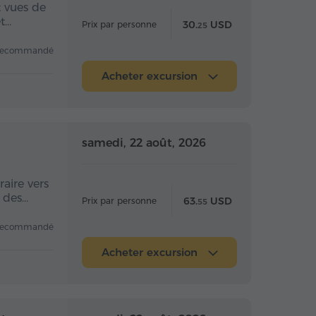
t vues de
et…
30.
USD
Prix par personne
25
recommandé
Acheter excursion
 la journée
Toute la journée
samedi, 22 août, 2026
aire vers
e des…
63.
USD
Prix par personne
55
recommandé
Acheter excursion