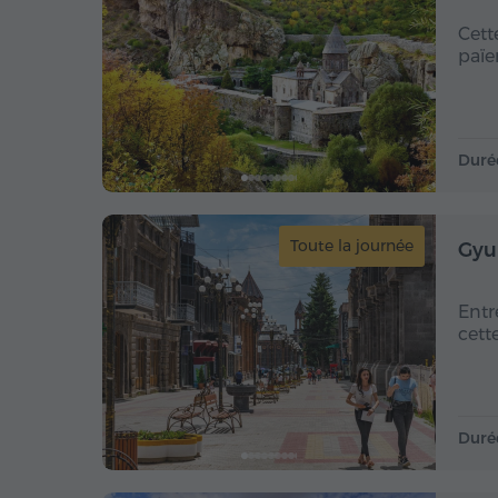
Cett
païe
Duré
Toute la journée
Gyu
Entr
cett
Duré