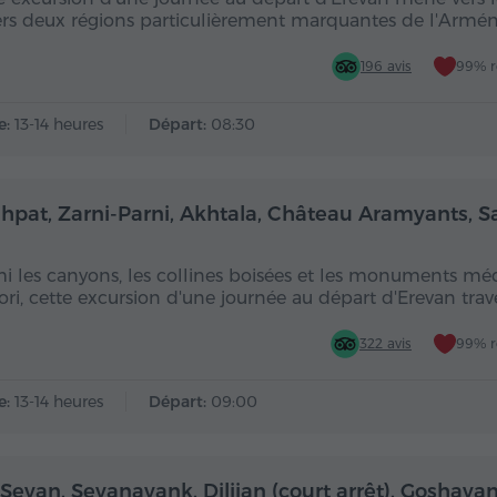
ers deux régions particulièrement marquantes de l'Armén
196 avis
99% 
e:
13-14 heures
Départ:
08:30
Toute la journée
Toute
hpat, Zarni-Parni, Akhtala, Château Aramyants, 
i les canyons, les collines boisées et les monuments mé
ori, cette excursion d'une journée au départ d'Erevan trav
322 avis
99% 
e:
13-14 heures
Départ:
09:00
Toute la journée
Toute
Sevan, Sevanavank, Dilijan (court arrêt), Goshavan