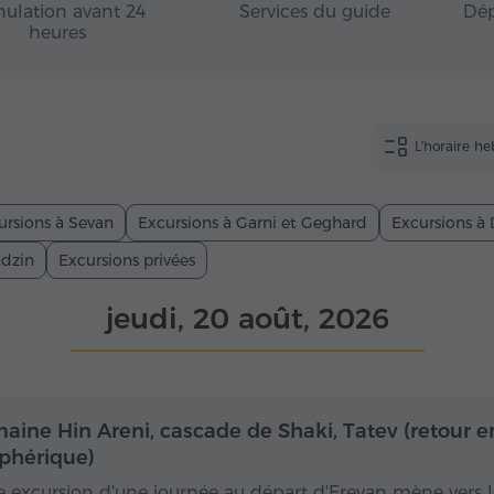
ulation avant 24
Services du guide
Dép
heures
L'horaire h
ursions à Sevan
Excursions à Garni et Geghard
Excursions à 
adzin
Excursions privées
jeudi, 20 août, 2026
Toute la journée
Toute
aine Hin Areni, cascade de Shaki, Tatev (retour e
éphérique)
e excursion d'une journée au départ d'Erevan mène vers l