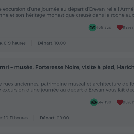
e excursion d'une journée au départ d'Erevan relie l'Armé
nne et son héritage monastique creusé dans la roche aux
466 avis
98% 
e:
8-9 heures
Départ:
10:00
Toute la journée
Toute
mri – musée, Forteresse Noire, visite à pied, Hari
e rues anciennes, patrimoine muséal et architecture de fo
e excursion d'une journée au départ d'Erevan vous fait dé
314 avis
98% 
e:
10-11 heures
Départ:
09:00