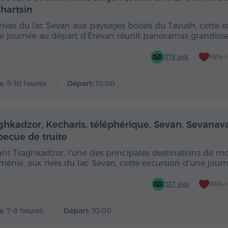
hartsin
rives du lac Sevan aux paysages boisés du Tavush, cette e
e journée au départ d'Erevan réunit panoramas grandios
1178 avis
98% 
e:
9-10 heures
Départ:
10:00
Toute la journée
Toute
ghkadzor, Kecharis, téléphérique, Sevan, Sevanav
becue de truite
ant Tsaghkadzor, l'une des principales destinations de 
ménie, aux rives du lac Sevan, cette excursion d'une jour
537 avis
98% 
e:
7-8 heures
Départ:
10:00