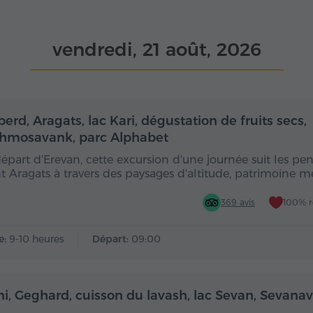
vendredi, 21 août, 2026
Toute la journée
Toute
rd, Aragats, lac Kari, dégustation de fruits secs,
hmosavank, parc Alphabet
épart d'Erevan, cette excursion d'une journée suit les pe
 Aragats à travers des paysages d'altitude, patrimoine m
369 avis
100% 
e:
9-10 heures
Départ:
09:00
Toute la journée
Toute
ni, Geghard, cuisson du lavash, lac Sevan, Sevana