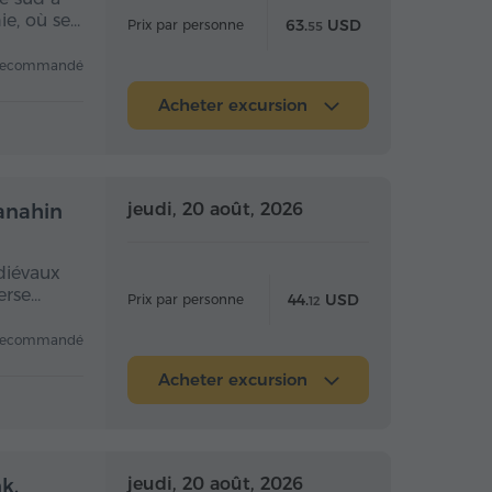
ie, où se…
63.
USD
Prix par personne
55
recommandé
Acheter excursion
 la journée
Toute la journée
jeudi, 20 août, 2026
Sanahin
diévaux
erse…
44.
USD
Prix par personne
12
recommandé
Acheter excursion
 la journée
Toute la journée
jeudi, 20 août, 2026
k,