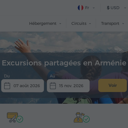
Fr
$
USD
Hébergement
Circuits
Transport
Excursions partagées en Arménie
Du
Au
Voir
07 août 2026
15 nov. 2026