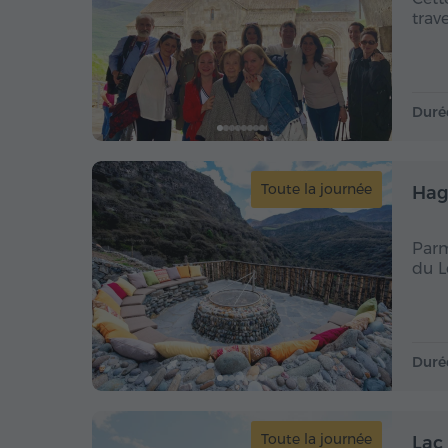
trav
Duré
Toute la journée
Hag
Parm
du L
Duré
Toute la journée
Lac 