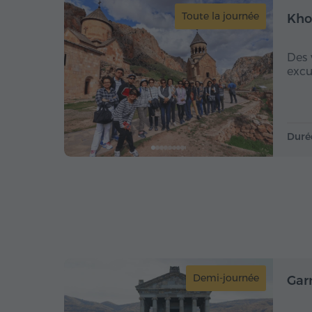
Toute la journée
Kho
Des 
excu
Duré
Demi-journée
Gar