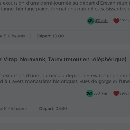
e excursion d'une demi-journée au départ d'Erevan réuni
agne, héritage païen, formations naturelles saisissantes 
1131 avis
99% 
e:
5-6 heures
Départ:
10:00
Toute la journée
Toute
r Virap, Noravank, Tatev (retour en téléphérique)
e excursion d'une journée au départ d'Erevan suit un itinér
ud à travers monastères historiques, vues de gorge et l'un
550 avis
99% 
e:
14-15 heures
Départ:
08:30