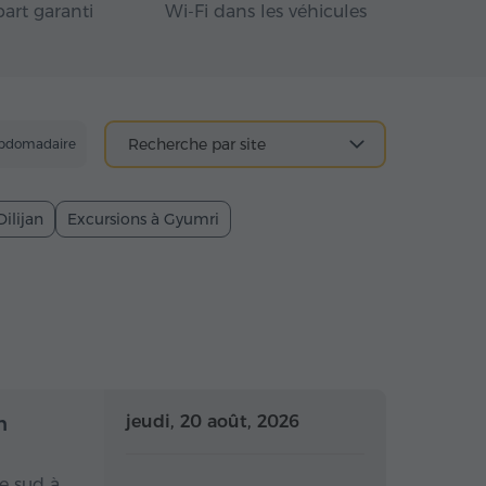
art garanti
Wi-Fi dans les véhicules
Recherche par site
ebdomadaire
Dilijan
Excursions à Gyumri
 la journée
Toute la journée
jeudi, 20 août, 2026
n
e sud à