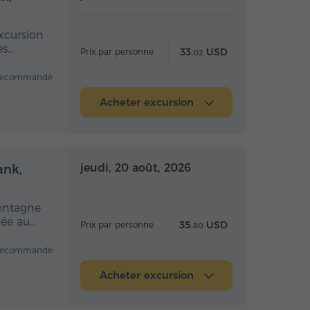
xcursion
es…
33.
USD
Prix par personne
02
recommandé
Acheter excursion
 la journée
Toute la journée
jeudi, 20 août, 2026
ank,
montagne
née au…
35.
USD
Prix par personne
80
recommandé
Acheter excursion