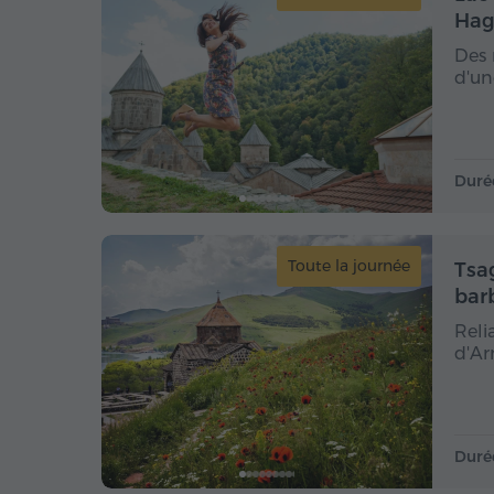
Hag
Des 
d'un
Duré
Toute la journée
Tsa
bar
Reli
d'Ar
Duré