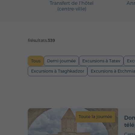
Transfert de l'hôtel
Ann
(centre-ville)
Résultats:
339
Tous
Demi-journée
Excursions à Tatev
Exc
Excursions à Tsaghkadzor
Excursions à Etchmi
Toute la journée
Dom
tél
Cett