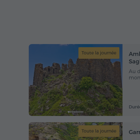
Toute la journée
Ambe
Sag
Au d
mont
Duré
Toute la journée
Gar