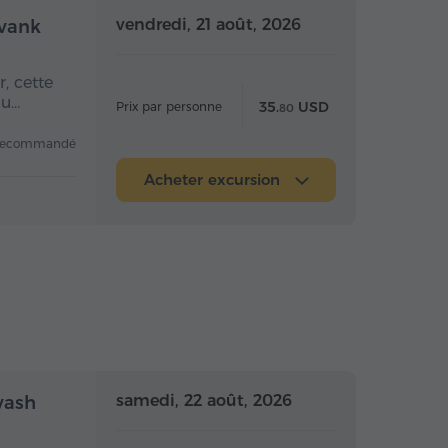
 la journée
Toute la journée
vendredi, 21 août, 2026
avank
, cette
du…
35.
USD
Prix par personne
80
recommandé
Acheter excursion
mi-journée
Demi-journée
samedi, 22 août, 2026
vash