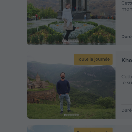
Cett
mont
Duré
Toute la journée
Kho
Cett
le s
Duré