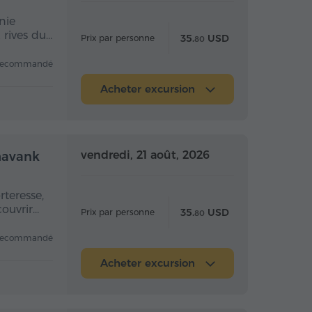
nie
 rives du…
35.
USD
Prix par personne
80
recommandé
Acheter excursion
 la journée
Toute la journée
vendredi, 21 août, 2026
chavank
rteresse,
couvrir…
35.
USD
Prix par personne
80
recommandé
Acheter excursion