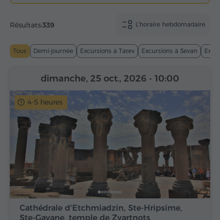
Résultats:
339
L'horaire hebdomadaire
Tous
Demi-journée
Excursions à Tatev
Excursions à Sevan
Excur
dimanche, 25 oct., 2026
- 10:00
4-5 heures
Cathédrale d'Etchmiadzin, Ste-Hripsime,
Ste-Gayane, temple de Zvartnots