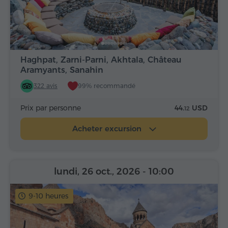
Haghpat, Zarni-Parni, Akhtala, Château
Aramyants, Sanahin
322 avis
99% recommandé
Prix par personne
44.
USD
12
Acheter excursion
lundi, 26 oct., 2026
- 10:00
9-10 heures