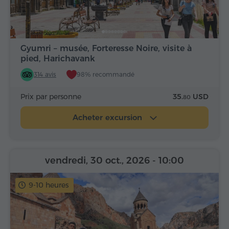
Gyumri – musée, Forteresse Noire, visite à
pied, Harichavank
314 avis
98% recommandé
Prix par personne
35.
USD
80
Acheter excursion
vendredi, 30 oct., 2026
- 10:00
9-10 heures