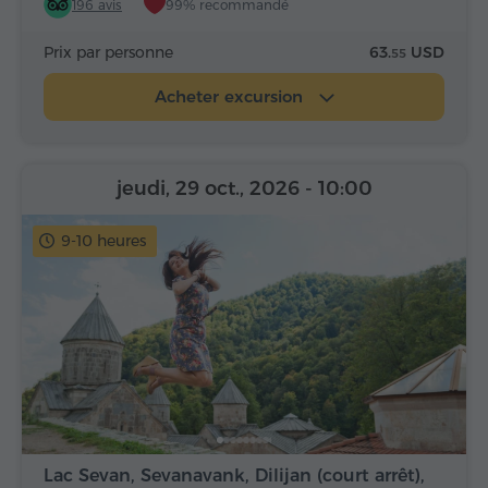
196 avis
99% recommandé
Prix par personne
63.
USD
55
Acheter excursion
jeudi, 29 oct., 2026
- 10:00
9-10 heures
Lac Sevan, Sevanavank, Dilijan (court arrêt),