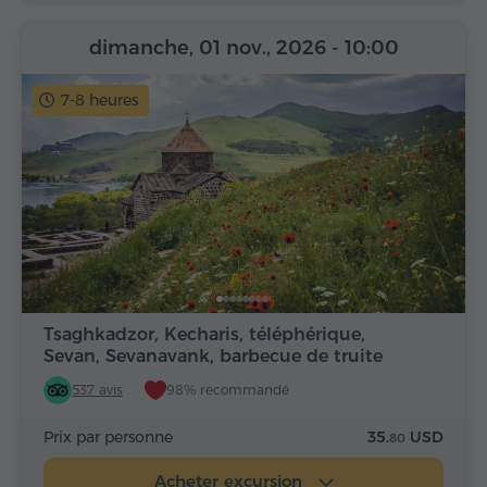
dimanche, 01 nov., 2026
- 10:00
7-8 heures
Tsaghkadzor, Kecharis, téléphérique,
Sevan, Sevanavank, barbecue de truite
537 avis
98% recommandé
Prix par personne
35.
USD
80
Acheter excursion