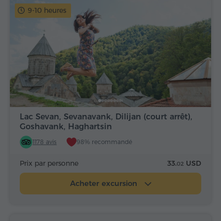
9-10 heures
Lac Sevan, Sevanavank, Dilijan (court arrêt),
Goshavank, Haghartsin
1178 avis
98% recommandé
Prix par personne
33.
USD
02
Acheter excursion