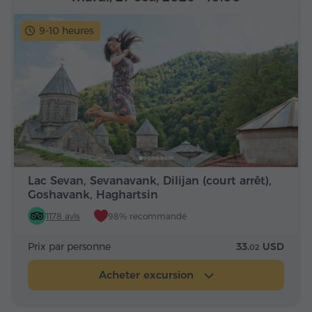
9-10 heures
Lac Sevan, Sevanavank, Dilijan (court arrêt),
Goshavank, Haghartsin
1178 avis
98% recommandé
Prix par personne
33.
USD
02
Acheter excursion