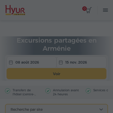
0
Accueil
Circuits
Excursions partagées
Excursions partagées en
Arménie
08 août 2026
15 nov. 2026
Voir
Transfert de
Annulation avant
Services du 
l'hôtel (centre-
24 heures
ville)
Recherche par site