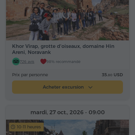
Khor Virap, grotte d'oiseaux, domaine Hin
Areni, Noravank
726 avis
98% recommandé
Prix par personne
35.
USD
80
Acheter excursion
mardi, 27 oct., 2026
- 09:00
10-11 heures