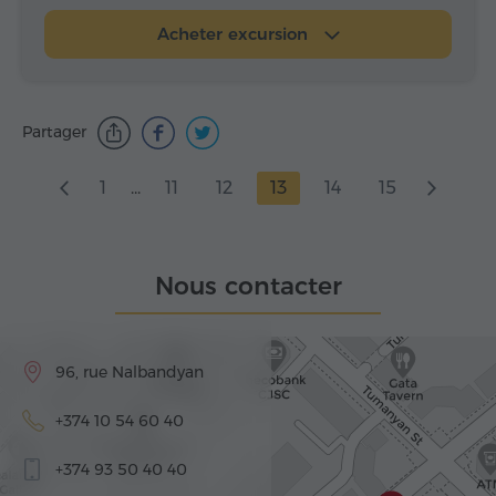
Acheter excursion
Partager
1
...
11
12
13
14
15
Nous contacter
96, rue Nalbandyan
+374 10 54 60 40
+374 93 50 40 40