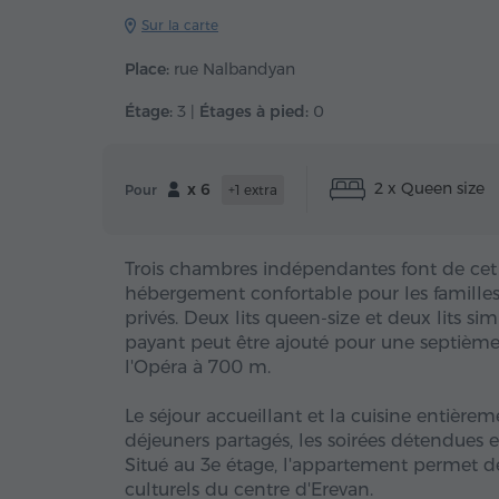
Sur la carte
Place:
rue Nalbandyan
Étage:
3 |
Étages à pied:
0
2 x Queen size
x 6
Pour
+1 extra
Trois chambres indépendantes font de cet
hébergement confortable pour les familles 
privés. Deux lits queen-size et deux lits si
payant peut être ajouté pour une septième
l'Opéra à 700 m.
Le séjour accueillant et la cuisine entière
déjeuners partagés, les soirées détendues et
Situé au 3e étage, l'appartement permet d
culturels du centre d'Erevan.