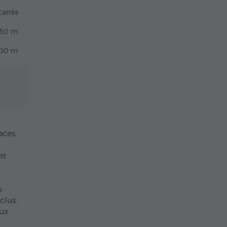
arrès
50 m
00 m
aces
et
s-
clus.
eux