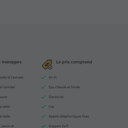
s ménagers
Le prix comprend
lle (à l’arrivée)
Wi-Fi
à l’arrivée)
Eau chaude et froide
 sucre
Électricité
e table
Gaz
e table
Appels téléphoniques fixes
 savon et
Support 24/7