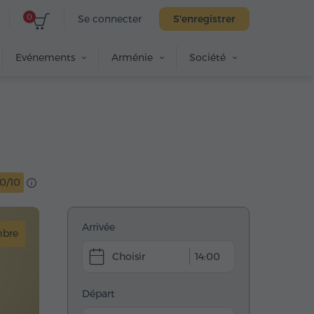
0
Se connecter
S'enregistrer
Evénements
Arménie
Société
10/10
Arrivée
mbre
14:00
Départ