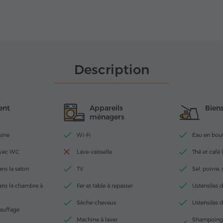
Description
ent
Appareils
Bien
ménagers
sine
Wi-Fi
Eau en boutei
avec WC
Lave-vaisselle
Thé et café (
ans la salon
TV
Sel, poivre,
dans la chambre à
Fer et table à repasser
Ustensiles d
Sèche-cheveux
Ustensiles d
auffage
Machine à laver
Shampoing,