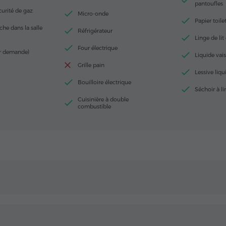
pantoufles
urité de gaz
Micro-onde
Papier toile
he dans la salle
Réfrigérateur
Linge de lit 
Four électrique
ur demande)
Liquide vais
Grille pain
Lessive liqu
Bouilloire électrique
Séchoir à l
Cuisinière à double
combustible