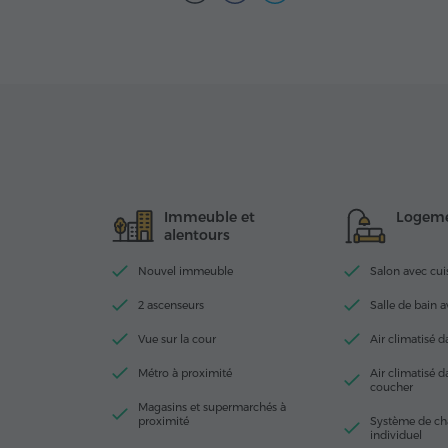
Immeuble et
Logem
alentours
Nouvel immeuble
Salon avec cui
2 ascenseurs
Salle de bain 
Vue sur la cour
Air climatisé d
Métro à proximité
Air climatisé 
coucher
Magasins et supermarchés à
proximité
Système de ch
individuel