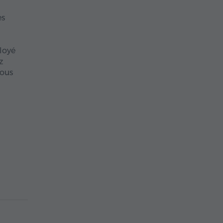
es
loyé
z
vous