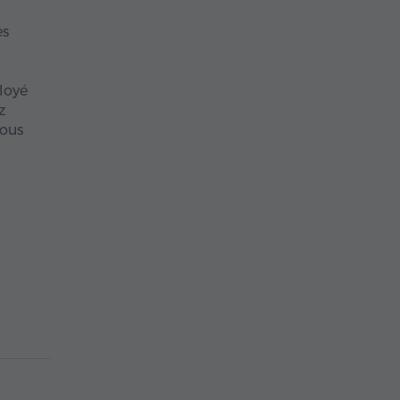
es
loyé
z
vous