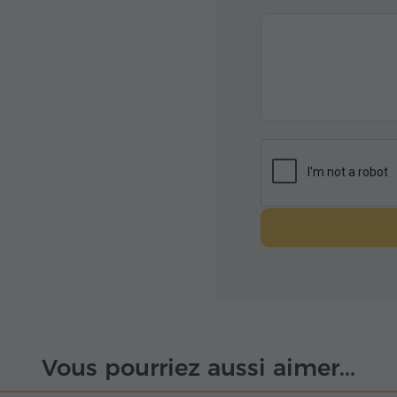
re the restaurants
t this apartment.
e hyur services were
Vous pourriez aussi aimer...