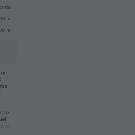
arrès
00 m
00 m
tué
s
tre
n
 deux
uel
ts et