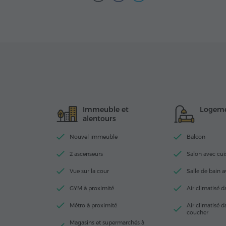
Immeuble et
Logem
alentours
Nouvel immeuble
Balcon
2 ascenseurs
Salon avec cui
Vue sur la cour
Salle de bain 
GYM à proximité
Air climatisé d
Métro à proximité
Air climatisé 
coucher
Magasins et supermarchés à