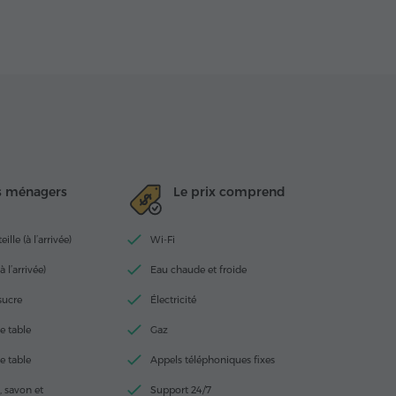
s ménagers
Le prix comprend
lle (à l’arrivée)
Wi-Fi
à l’arrivée)
Eau chaude et froide
 sucre
Électricité
e table
Gaz
e table
Appels téléphoniques fixes
 savon et
Support 24/7