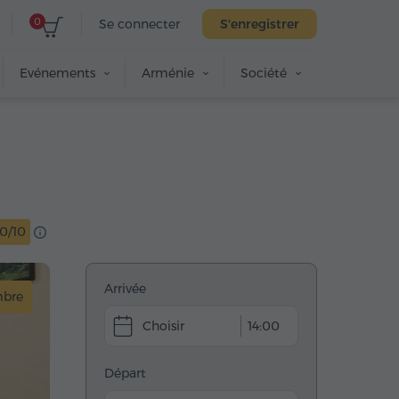
0
Se connecter
S'enregistrer
Evénements
Arménie
Société
10/10
Arrivée
mbre
14:00
Départ