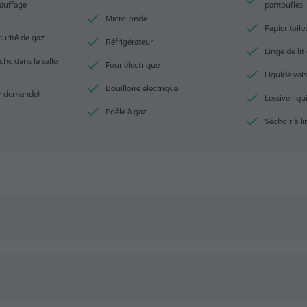
auffage
pantoufles
Micro-onde
Papier toile
urité de gaz
Réfrigérateur
Linge de lit 
he dans la salle
Four électrique
Liquide vais
Bouilloire électrique
ur demande)
Lessive liqu
Poêle à gaz
Séchoir à l