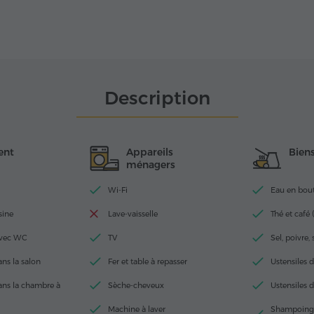
Description
ent
Appareils
Bien
ménagers
Wi-Fi
Eau en boutei
sine
Lave-vaisselle
Thé et café (
avec WC
TV
Sel, poivre,
ans la salon
Fer et table à repasser
Ustensiles d
dans la chambre à
Sèche-cheveux
Ustensiles d
Machine à laver
Shampoing,