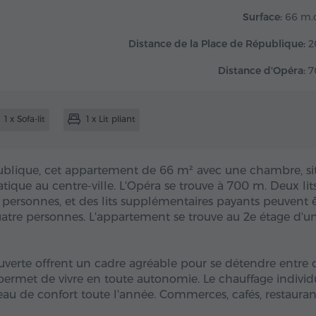
Surface:
66 m.c
Distance de la Place de République:
2
Distance d'Opéra:
7
1 x Sofa-lit
1 x Lit pliant
blique, cet appartement de 66 m² avec une chambre, si
atique au centre-ville. L'Opéra se trouve à 700 m. Deux lit
personnes, et des lits supplémentaires payants peuvent ê
quatre personnes. L'appartement se trouve au 2e étage d'u
ouverte offrent un cadre agréable pour se détendre entre
e permet de vivre en toute autonomie. Le chauffage individ
eau de confort toute l'année. Commerces, cafés, restauran