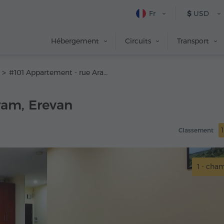
Fr
$
USD
Hébergement
Circuits
Transport
#101 Appartement - rue Aram
ram, Erevan
Classement
1 - cha