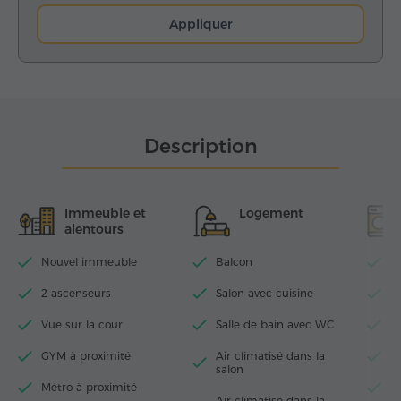
Appliquer
Description
Immeuble et
Logement
alentours
Nouvel immeuble
Balcon
Wi
2 ascenseurs
Salon avec cuisine
T
Vue sur la cour
Salle de bain avec WC
Fe
GYM à proximité
Air climatisé dans la
S
salon
Métro à proximité
M
Air climatisé dans la