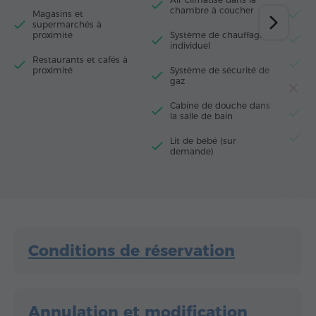
chambre à coucher
Magasins et
M
supermarchés à
proximité
Système de chauffage
R
individuel
Restaurants et cafés à
F
proximité
Système de sécurité de
gaz
Gr
Cabine de douche dans
Bo
la salle de bain
P
Lit de bébé (sur
demande)
Conditions de réservation
Annulation et modification