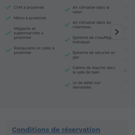
GYM à proximité
Air climatisé dans la
Fe
salon
Métro à proximité
S
Air climatisé dans les
chambres
Magasins et
M
supermarchés à
proximité
Système de chauffage
M
individuel
Restaurants et cafés à
R
proximité
Système de sécurité de
gaz
F
Cabine de douche dans
Gr
la salle de bain
Bo
Lit de bébé (sur
demande)
P
Conditions de réservation