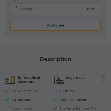
12:00
Appliquer
Description
Immeuble et
Logement
alentours
Nouvel immeuble
2 balcons
Wi
2 ascenseurs
Salon avec cuisine
La
Vue sur la cour
2 salles de bain avec WC
T