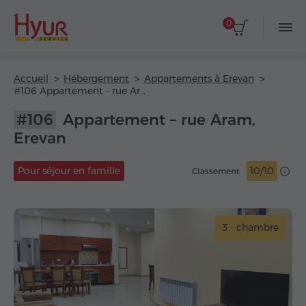
0
Accueil
Hébergement
Appartements à Erevan
#106 Appartement - rue Aram
#106
Appartement – rue Aram,
Erevan
Pour séjour en famille
10/10
Classement
3 - chambre