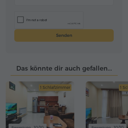
Senden
Das könnte dir auch gefallen...
1 Schlafzimmer
1 S
10/10
10/10
Bewertung
Bewertung