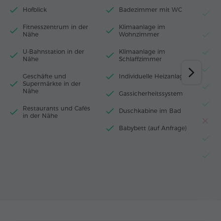
Hofblick
Badezimmer mit WC
B
B
Fitnesszentrum in der
Klimaanlage im
Nähe
Wohnzimmer
H
U-Bahnstation in der
Klimaanlage im
W
Nähe
Schlaffzimmer
M
Geschäfte und
Individuelle Heizanlage
Supermärkte in der
K
Nähe
Gassicherheitssystem
E
Restaurants und Cafés
Duschkabine im Bad
in der Nähe
T
Babybett (auf Anfrage)
W
G