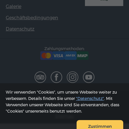
Galerie
Geschäftsbedingungen
Datenschutz
Zahlungsmethoden:
Wir verwenden "Cookies", um unsere Webseite weiter zu
2002 - 2026, © "Hyur Service" GmbH;
verbessern. Details finden Sie unter
"Datenschutz"
. Mit
Verwenden unserer Webseite sind Sie einverstanden, dass
Aktualisiert am 08.08.2026
"Cookies" unsererseits benutzt werden.
Sitemap
Zustimmen