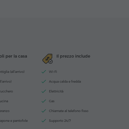
oli per la casa
Il prezzo include
iglia (all’arrivo)
Wi-Fi
ll’arrivo)
Acqua calda e fredda
 zucchero
Elettricità
cucina
Gas
 pranzo
Chiamate al telefono fisso
apone e pantofole
Supporto 24/7