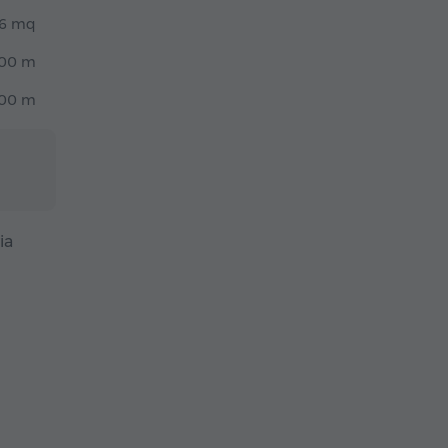
6 mq
00 m
00 m
ia