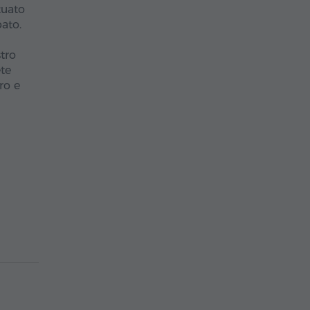
tuato
pato.
tro
ete
ro e