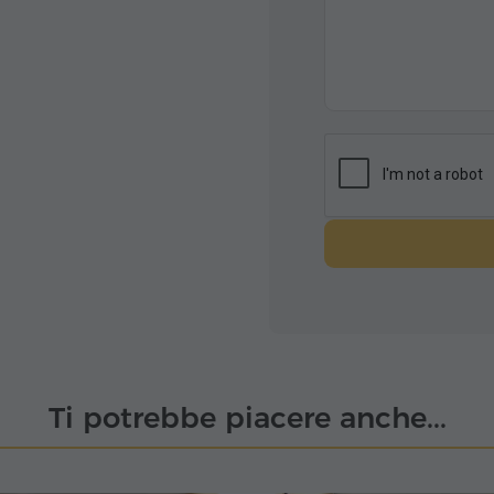
t this apartment.
e hyur services were
Ti potrebbe piacere anche...