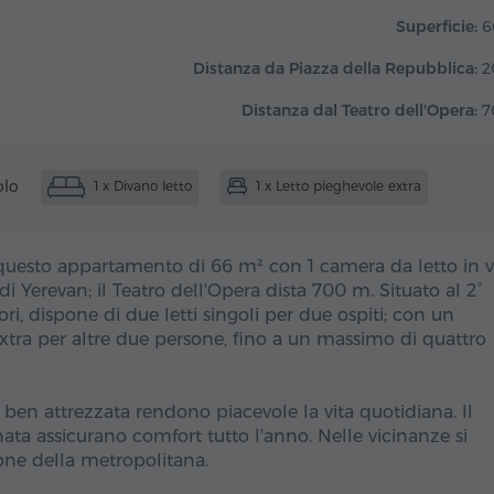
Superficie:
6
Distanza da Piazza della Repubblica:
2
Distanza dal Teatro dell'Opera:
7
olo
1 x Divano letto
1 x Letto pieghevole extra
questo appartamento di 66 m² con 1 camera da letto in v
Yerevan; il Teatro dell'Opera dista 700 m. Situato al 2°
i, dispone di due letti singoli per due ospiti; con un
xtra per altre due persone, fino a un massimo di quattro
a ben attrezzata rendono piacevole la vita quotidiana. Il
ta assicurano comfort tutto l'anno. Nelle vicinanze si
ione della metropolitana.