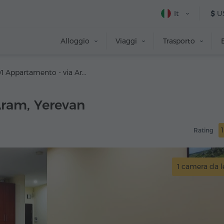
It
$
U
Alloggio
Viaggi
Trasporto
#101 Appartamento - via Aram
Aram, Yerevan
Rating
1 camera da l