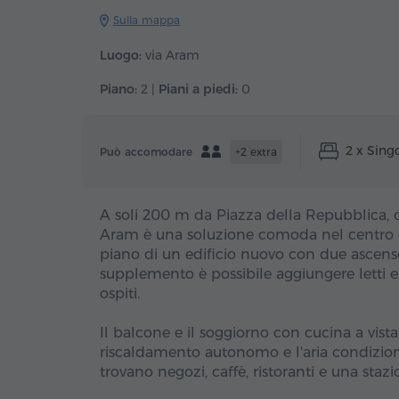
Sulla mappa
Luogo:
via Aram
Piano:
2 |
Piani a piedi:
0
2 x Sing
Può accomodare
+2 extra
A soli 200 m da Piazza della Repubblica, 
Aram è una soluzione comoda nel centro di 
piano di un edificio nuovo con due ascensor
supplemento è possibile aggiungere letti e
ospiti.
Il balcone e il soggiorno con cucina a vist
riscaldamento autonomo e l'aria condiziona
trovano negozi, caffè, ristoranti e una staz