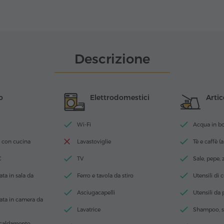
Descrizione
o
Elettrodomestici
Artic
Wi-Fi
Acqua in bott
 con cucina
Lavastoviglie
Tè e caffè (a
C
TV
Sale, pepe,
ta in sala da
Ferro e tavola da stiro
Utensili di 
Asciugacapelli
Utensili da
ata in camera da
Lavatrice
Shampoo, s
scaldamento