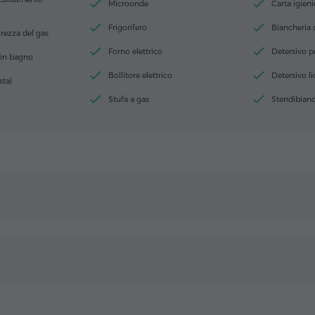
Microonde
Carta igieni
Frigorifero
Biancheria 
urezza del gas
Forno elettrico
Detersivo pe
 in bagno
Bollitore elettrico
Detersivo l
sta)
Stufa a gas
Stendibianc