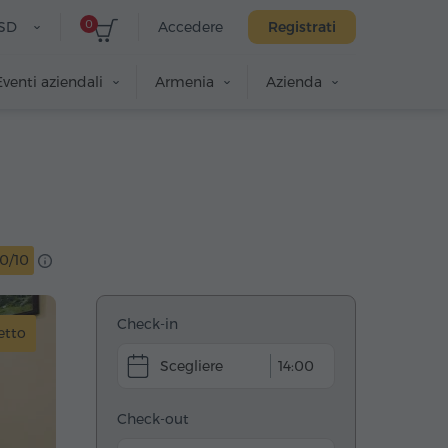
0
SD
Accedere
Registrati
Eventi aziendali
Armenia
Azienda
10/10
Check-in
etto
14:00
Check-out