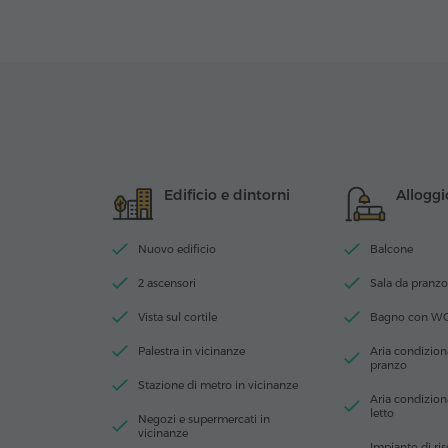
Edificio e dintorni
Alloggi
Nuovo edificio
Balcone
2 ascensori
Sala da pranzo
Vista sul cortile
Bagno con W
Palestra in vicinanze
Aria condiziona
pranzo
Stazione di metro in vicinanze
Aria condizion
letto
Negozi e supermercati in
vicinanze
Impianto di ri