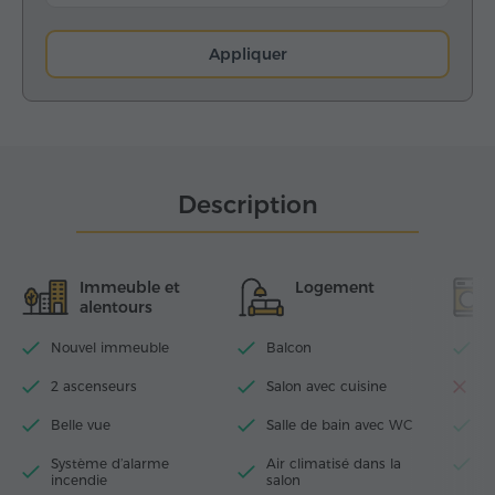
Appliquer
Description
Immeuble et
Logement
alentours
Nouvel immeuble
Balcon
Wi
2 ascenseurs
Salon avec cuisine
La
Belle vue
Salle de bain avec WC
T
Système d’alarme
Air climatisé dans la
Fe
incendie
salon