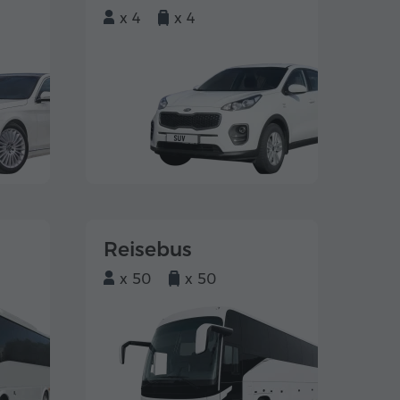
x 4
x 4
Reisebus
x 50
x 50