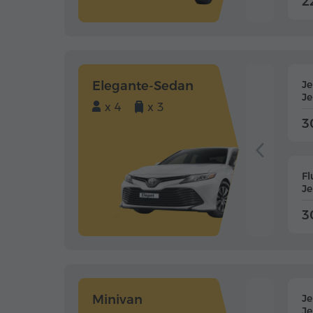
2
Elegante-Sedan
J
J
x 4
x 3
3
Fl
J
3
Minivan
J
J