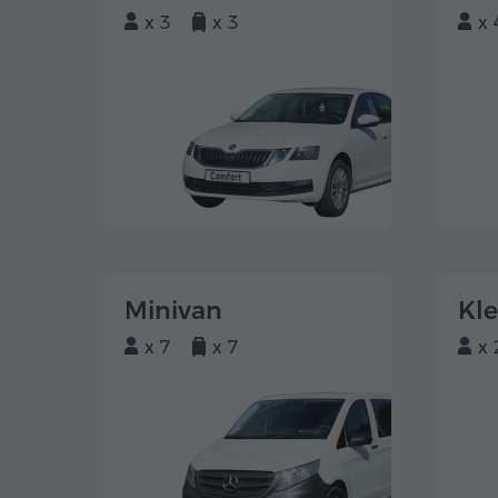
x 3
x 3
x 
Minivan
Kl
x 7
x 7
x 