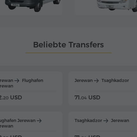
Beliebte Transfers
erewan
Flughafen
Jerewan
Tsaghkadzor
erewan
2.
USD
71.
USD
20
04
ughafen Jerewan
Tsaghkadzor
Jerewan
erewan