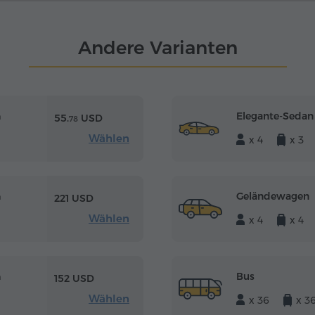
Andere Varianten
Elegante-Sedan
m
55.
USD
78
Wählen
x 4
x 3
Geländewagen
m
221 USD
Wählen
x 4
x 4
Bus
m
152 USD
Wählen
x 36
x 3