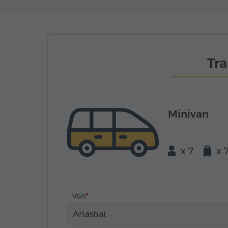
Tr
Minivan
x 7
x 
Von
Artashat