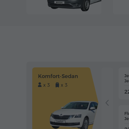
Komfort-Sedan
J
J
x 3
x 3
2
Fl
J