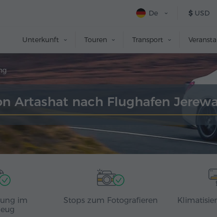
De
$
USD
Unterkunft
Touren
Transport
Veranst
ng
on Artashat nach Flughafen Jerew
rung im
Stops zum Fotografieren
Klimatisie
zeug