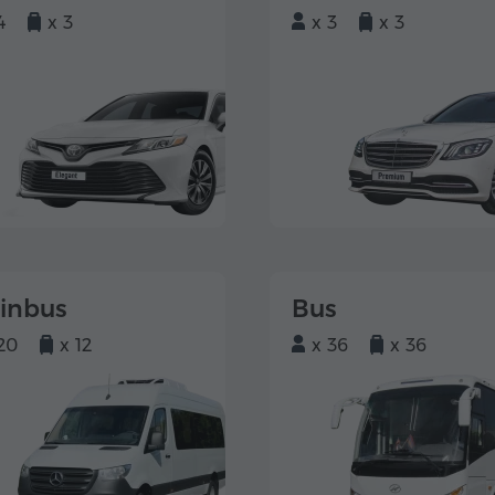
4
x 3
x 3
x 3
einbus
Bus
20
x 12
x 36
x 36