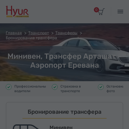
0
Главная
Транспорт
Трансферы
Бронирование трансфера
Минивен, Трансфер Арташат –
Аэропорт Еревана
Профессиональные
Страховка в
Остановки д
водители
транспорте
фото
Бронирование трансфера
Минивен