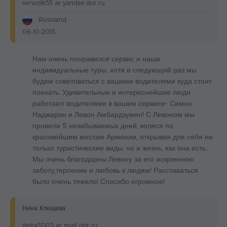
serwolk55 at yandex dot ru
Russland
06-10-2013
Нам очень понравился сервис и наши
индивидуальные туры, хотя в следующий раз мы
будем советоваться с вашими водителями куда стоит
поехать. Удивительные и интереснейшие люди
работают водителями в вашем сервисе- Симон
Наджарян и Левон Амбардзумян! С Левоном мы
провели 5 незабываемых дней, колеся по
красивейшим местам Армении, открывая для себя не
только туристические виды, но и жизнь, как она есть.
Мы очень благодарны Левону за его искреннюю
заботу,терпение и любовь к людям! Расставаться
было очень тяжело! Спасибо огромное!
Нина Клещева
deba3003 at mail dot ru