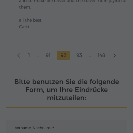
and to make life easier and the travel more joyful for
them.
all the best,
Catti
1
...
91
92
93
...
148
Bitte benutzen Sie die folgende
Form, um Ihre Eindrücke
mitzuteilen:
Vorname, Nachname