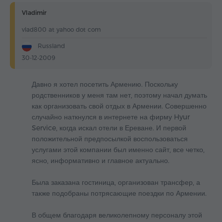
Vladimir
vlad800 at yahoo dot com
Russland
30-12-2009
Давно я хотел посетить Армению. Поскольку
родственников у меня там нет, поэтому начал думать
как организовать свой отдых в Армении. Совершенно
случайно наткнулся в интернете на фирму Hyur
Service, когда искал отели в Ереване. И первой
положительной предпосылкой воспользоваться
услугами этой компании был именно сайт, все четко,
ясно, информативно и главное актуально.
Была заказана гостиница, организован трансфер, а
также подобраны потрясающие поездки по Армении.
В общем благодаря великолепному персоналу этой