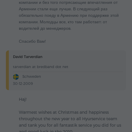
компании и без того потрясающие впечатления от
Армении стали еще лучше. В следующий раз
обязательно поеду в Армению при поддержке этой
компании. Молодцы все, кто там работает: от
водителей до менеджеров.
Спасибо Вам!
David Tarverdian
tarverdian at bredband dot net
Schweden
30-12-2009
Haj!
Warmest wishes at Christmas and happiness
throughout the new year to all Hyurservice team
and tank you for all fantastik service you did for us
and good luck in the 2010.