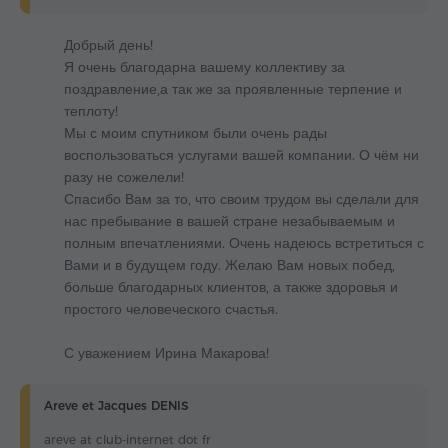
Добрый день!
Я очень благодарна вашему коллективу за
поздравление,а так же за проявленные терпение и
теплоту!
Мы с моим спутником были очень рады
воспользоваться услугами вашей компании. О чём ни
разу не сожелели!
Спасибо Вам за то, что своим трудом вы сделали для
нас пребывание в вашей стране незабываемым и
полным впечатлениями. Очень надеюсь встретиться с
Вами и в будущем году. Желаю Вам новых побед,
больше благодарных клиентов, а также здоровья и
простого человеческого счастья.
С уважением Ирина Макарова!
Areve et Jacques DENIS
areve at club-internet dot fr