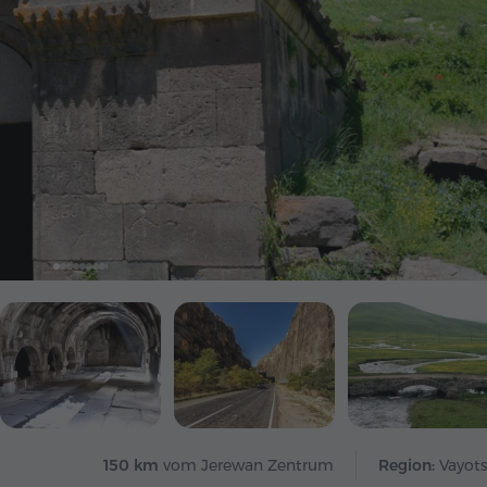
150 km
vom Jerewan Zentrum
Region:
Vayots