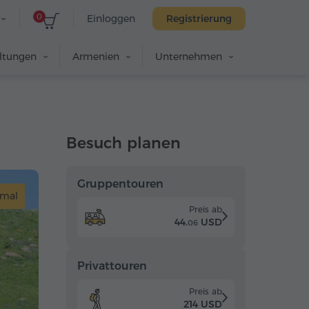
0
Einloggen
Registrierung
altungen
Armenien
Unternehmen
Besuch planen
Gruppentouren
mal
Preis ab
44.
USD
06
Privattouren
Preis ab
214 USD