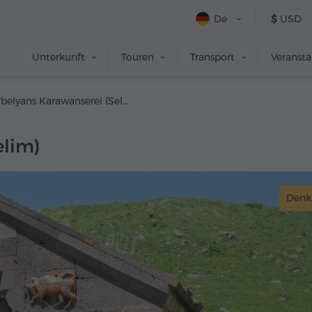
De
$
USD
Unterkunft
Touren
Transport
Veranst
Orbelyans Karawanserei (Selim)
elim)
Denk