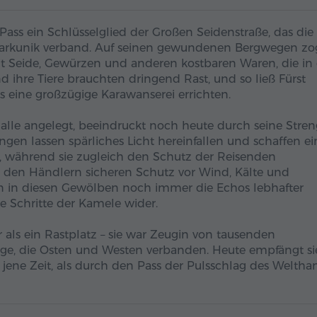
ass ein Schlüsselglied der Großen Seidenstraße, das die
harkunik verband. Auf seinen gewundenen Bergwegen z
 Seide, Gewürzen und anderen kostbaren Waren, die in
 ihre Tiere brauchten dringend Rast, und so ließ Fürst
 eine großzügige Karawanserei errichten.
 Halle angelegt, beeindruckt noch heute durch seine Stre
n lassen spärliches Licht hereinfallen und schaffen ei
während sie zugleich den Schutz der Reisenden
 den Händlern sicheren Schutz vor Wind, Kälte und
ten in diesen Gewölben noch immer die Echos lebhafter
e Schritte der Kamele wider.
als ein Rastplatz – sie war Zeugin von tausenden
ge, die Osten und Westen verbanden. Heute empfängt si
 jene Zeit, als durch den Pass der Pulsschlag des Weltha