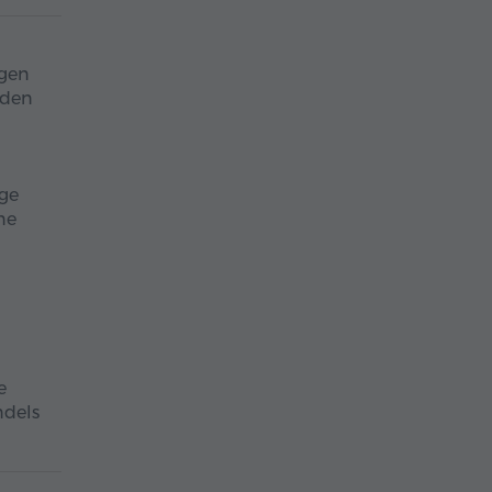
ogen
 den
nge
ne
e
ndels