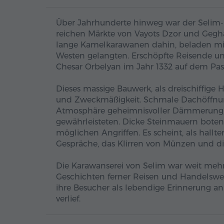
Über Jahrhunderte hinweg war der Selim-P
reichen Märkte von Vayots Dzor und Geg
lange Kamelkarawanen dahin, beladen mit
Westen gelangten. Erschöpfte Reisende und
Chesar Orbelyan im Jahr 1332 auf dem Pass
Dieses massige Bauwerk, als dreischiffige
und Zweckmäßigkeit. Schmale Dachöffnunge
Atmosphäre geheimnisvoller Dämmerung, 
gewährleisteten. Dicke Steinmauern boten
möglichen Angriffen. Es scheint, als hall
Gespräche, das Klirren von Münzen und di
Die Karawanserei von Selim war weit mehr 
Geschichten ferner Reisen und Handelswe
ihre Besucher als lebendige Erinnerung an
verlief.