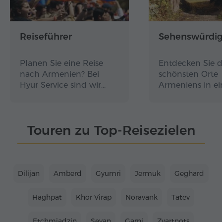
Reiseführer
Sehenswürdig
Planen Sie eine Reise
Entdecken Sie d
nach Armenien? Bei
schönsten Orte
Hyur Service sind wir…
Armeniens in e
Touren zu Top-Reisezielen
Dilijan
Amberd
Gyumri
Jermuk
Geghard
Haghpat
Khor Virap
Noravank
Tatev
Etchmiadzin
Sevan
Garni
Zvartnots