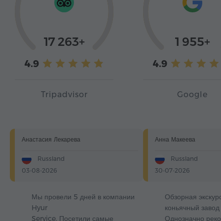
17 263+
1 955+
4.9
4.9
Tripadvisor
Google
Анастасия Лекарева
Анна Макеева
Russland
Russland
03-08-2026
30-07-2026
Мы провели 5 дней в компании
Обзорная экскур
Hyur
коньячный завод 
Service. Посетили самые
Однозначно реко