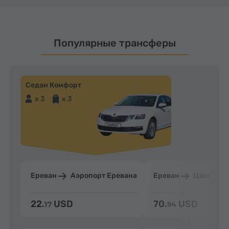
Популярные трансферы
Седан Комфорт
x 3
x 3
Ереван
Аэропорт Еревана
Ереван
Цахкадзо
22.
USD
70.
USD
17
94