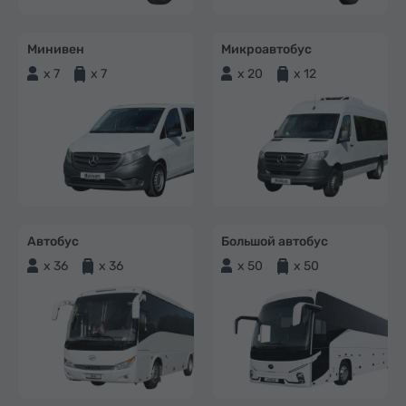
Минивен
Микроавтобус
x 7
x 7
x 20
x 12
Автобус
Большой автобус
x 36
x 36
x 50
x 50