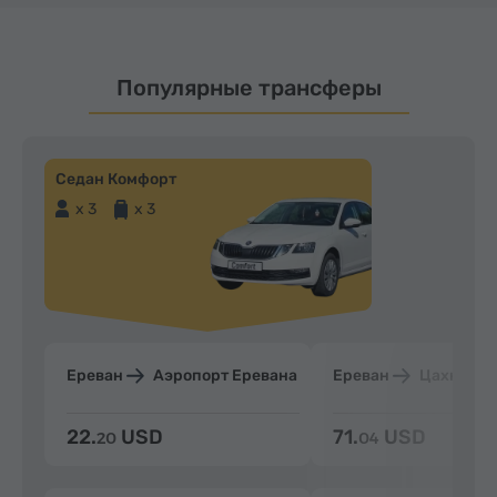
Популярные трансферы
Седан Комфорт
x 3
x 3
Ереван
Аэропорт Еревана
Ереван
Цахкадзо
22.
USD
71.
USD
20
04