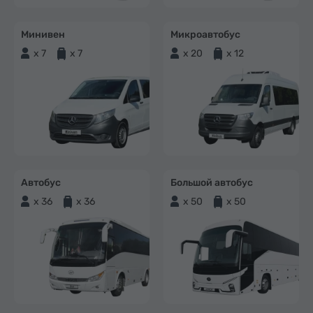
Минивен
Микроавтобус
x 7
x 7
x 20
x 12
Автобус
Большой автобус
x 36
x 36
x 50
x 50