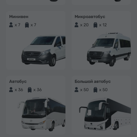
Минивен
Микроавтобус
x 7
x 7
x 20
x 12
Автобус
Большой автобус
x 36
x 36
x 50
x 50