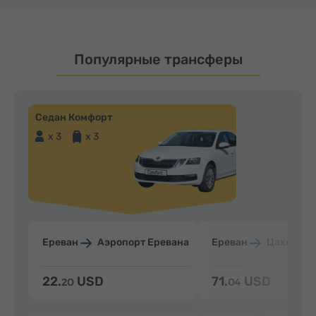
Популярные трансферы
Седан Комфорт
x 3
x 3
Ереван
Аэропорт Еревана
Ереван
Цахкадзо
22.
USD
71.
USD
20
04