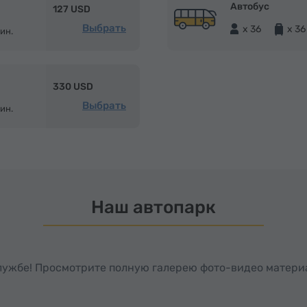
Автобус
127 USD
Выбрать
x 36
x 36
ин.
330 USD
Выбрать
ин.
Наш автопарк
службе! Просмотрите полную галерею фото-видео матери