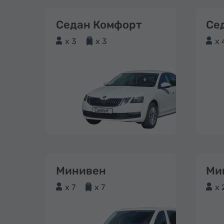
Седан Комфорт
Се
x 3
x 3
x 
Минивен
Ми
x 7
x 7
x 