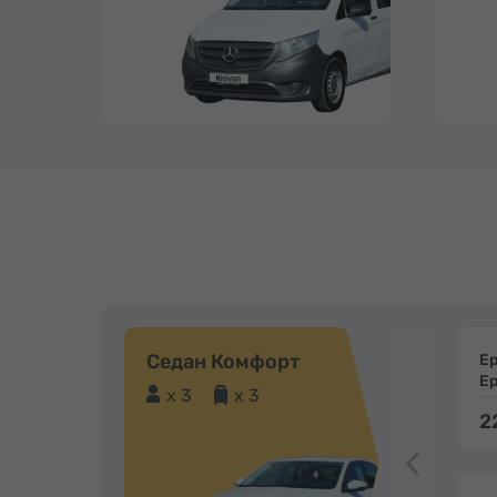
Седан Комфорт
Е
Е
x 3
x 3
2