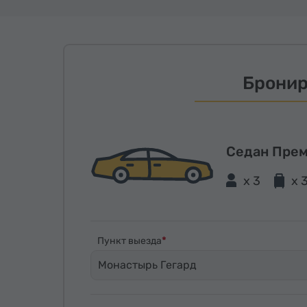
Бронир
Седан Пре
x 3
x 
Пункт выезда
Монастырь Гегард