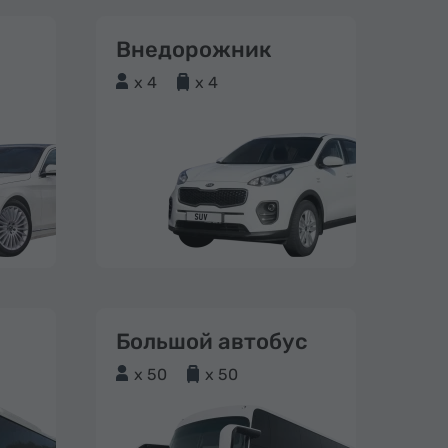
Внедорожник
x 4
x 4
Большой автобус
x 50
x 50