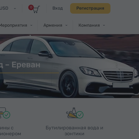
0
USD
Вход
Регистрация
Мероприятия
Армения
Компания
 – Ереван
ины с
Бутилированная вода и
ионером
зонтики