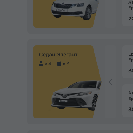
А
Е
2
Седан Элегант
Е
Е
x 4
x 3
3
А
Е
3