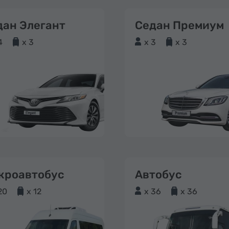
дан Элегант
Седан Премиум
4
x 3
x 3
x 3
кроавтобус
Автобус
20
x 12
x 36
x 36