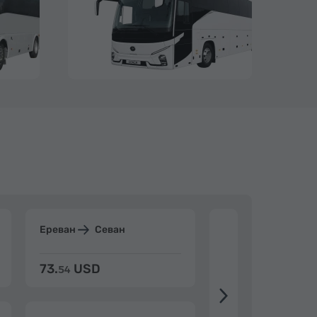
Ереван
Севан
Ереван
Дилиж
73.
USD
84.
USD
54
92