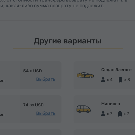
и, какая-либо сумма возврату не подлежит.
Другие варианты
Седан Элегант
54.
USD
11
Выбрать
x 4
x 3
ин.
Минивен
74.
USD
09
Выбрать
x 7
x 7
ин.