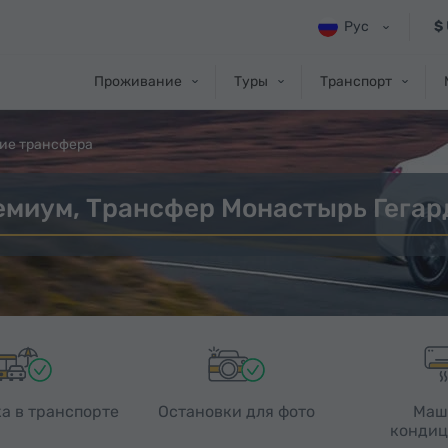
Рус
$
Проживание
Туры
Транспорт
ие трансфера
емиум, Трансфер Монастырь Гегард
а в транспорте
Остановки для фото
Маш
кондиц