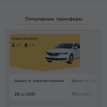
Популярные трансферы
Седан Комфорт
x 3
x 3
Ереван
Аэропорт Еревана
Ереван
Цахкадзо
22.
USD
71.
USD
20
04