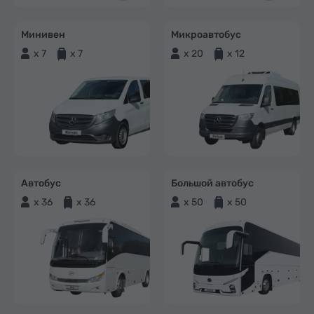
Минивен
Микроавтобус
x 7
x 7
x 20
x 12
Автобус
Большой автобус
x 36
x 36
x 50
x 50