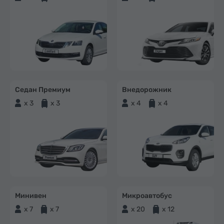
Седан Премиум
Внедорожник
x 3
x 3
x 4
x 4
Минивен
Микроавтобус
x 7
x 7
x 20
x 12