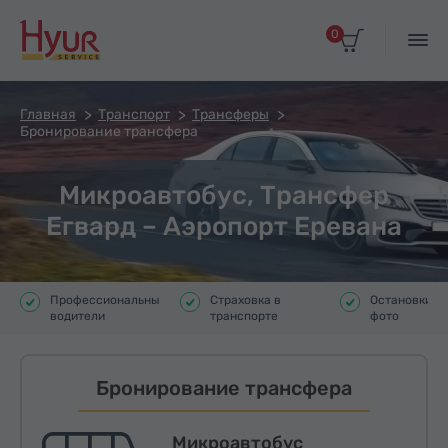
0
Главная
Транспорт
Трансферы
Бронирование трансфера
Микроавтобус, Трансфер
Егвард – Аэропорт Еревана
Профессиональные
Страховка в
Остановки д
водители
транспорте
фото
Бронирование трансфера
Микроавтобус