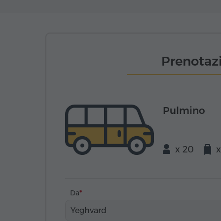
Prenotazi
Pulmino
x 20
x
Da
Yeghvard