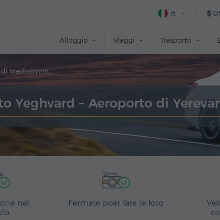
It
$
U
Alloggio
Viaggi
Trasporto
Prenotazione di trasferimento
to Yeghvard – Aeroporto di Yereva
ione nel
Fermate poer fare le foto
Vei
olo
co