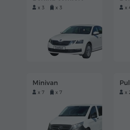
x 3
x 3
x 
Minivan
Pu
x 7
x 7
x 