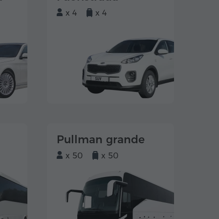
x 4
x 4
Pullman grande
x 50
x 50