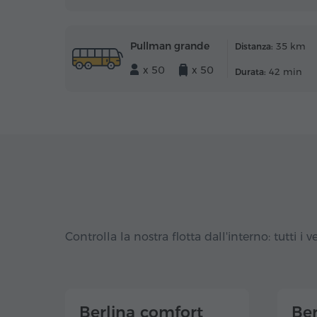
Pullman grande
35 km
Distanza:
x 50
x 50
42 min
Durata:
Controlla la nostra flotta dall'interno: tutti i ve
Berlina comfort
Ber