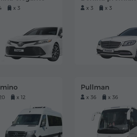
4
x 3
x 3
x 3
lmino
Pullman
20
x 12
x 36
x 36