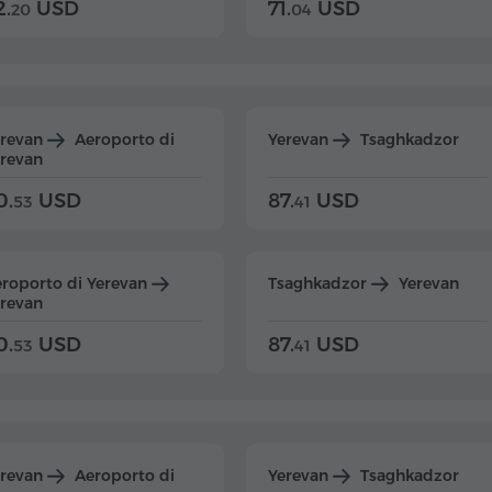
2.
USD
71.
USD
20
04
erevan
Aeroporto di
Yerevan
Tsaghkadzor
revan
0.
USD
87.
USD
53
41
roporto di Yerevan
Tsaghkadzor
Yerevan
revan
0.
USD
87.
USD
53
41
erevan
Aeroporto di
Yerevan
Tsaghkadzor