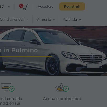
0
SD
Accedere
Registrati
Eventi aziendali
Armenia
Azienda
n in Pulmino
coli con aria
Acqua e ombrelloni
ndizionata