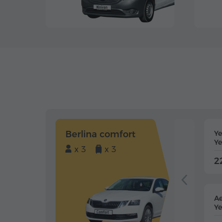
Berlina comfort
Y
Ye
x 3
x 3
2
Ae
Ye