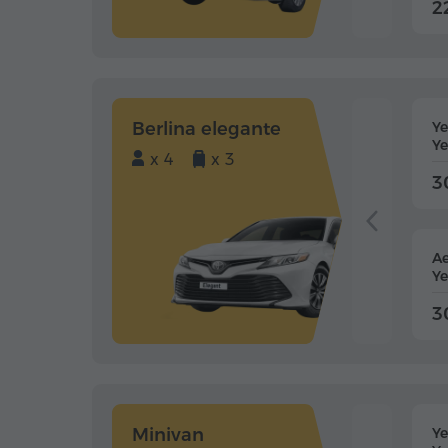
2
Berlina elegante
Y
Ye
x 4
x 3
3
Ae
Ye
3
Minivan
Y