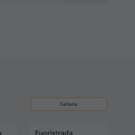
Galleria
m
Fuoristrada