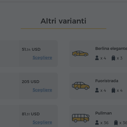
Altri varianti
Berlina elegant
51.
USD
34
Scegliere
x 4
x 3
Fuoristrada
205 USD
Scegliere
x 4
x 4
Pullman
81.
USD
31
Scegliere
x 36
x 3