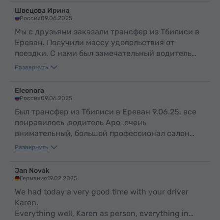
Швецова Ирина
Россия
09.06.2025
Мы с друзьями заказали трансфер из Тбилиси в
Ереван. Получили массу удовольствия от
поездки. С нами был замечательный водитель
Аро. По таким людям и можно судить о
Развернуть
прекрасной стране Армения и об ее
гостеприимном и добром народе .
Eleonora
Россия
09.06.2025
Был трансфер из Тбилиси в Ереван 9.06.25, все
понравилось ,водитель Аро ,очень
внимательный, большой профессионал салон
машины чистый в машине вода ,путешествие
Развернуть
прошло отлично,рекомендую
Jan Novák
Германия
19.02.2025
We had today a very good time with your driver
Karen.
Everything well, Karen as person, everything in