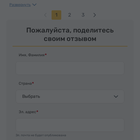
time, clean car, smooth drive. We enjoyed, five
Развернуть
stars*****
1
2
3
Пожалуйста, поделитесь
своим отзывом
Имя, Фамилия
Страна
Выбрать
Эл. адрес
Эл. почта не будет опубликована