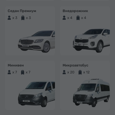
Седан Премиум
Внедорожник
x 3
x 3
x 4
x 4
Минивен
Микроавтобус
x 7
x 7
x 20
x 12