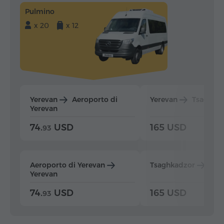
Pulmino
x 20
x 12
Yerevan
Aeroporto di
Yerevan
Tsaghka
Yerevan
74.
USD
165 USD
93
Aeroporto di Yerevan
Tsaghkadzor
Yer
Yerevan
74.
USD
165 USD
93