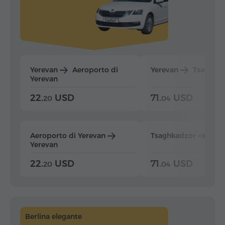
Yerevan
Aeroporto di
Yerevan
Tsaghka
Yerevan
22.
USD
71.
USD
20
04
Aeroporto di Yerevan
Tsaghkadzor
Yer
Yerevan
22.
USD
71.
USD
20
04
Berlina elegante