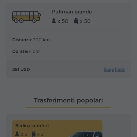
Pullman grande
x 50
x 50
Distanza:
200 km
Durata:
4 ore
Scegliere
891 USD
Trasferimenti popolari
Berlina comfort
x 3
x 3