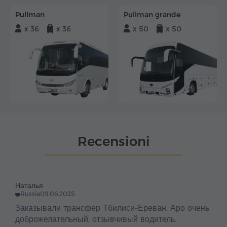
Pullman
Pullman grande
x 36
x 36
x 50
x 50
Recensioni
Наталья
Russia
09.06.2025
Заказывали трансфер Тбилиси-Ереван. Аро очень
доброжелательный, отзывчивый водитель.