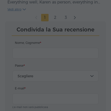
Everything well, Karen as person, everything in
time, clean car, smooth drive. We enjoyed, five
Vedi altro
stars*****
1
2
3
Condivida la Sua recensione
Nome, Cognome
Paese
Scegliere
E-mail
L'e-mail non sarà pubblicata