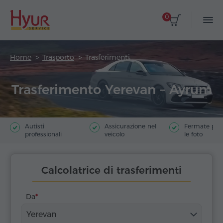
0
Home
Trasporto
Trasferimenti
Trasferimento Yerevan – Ayrum
Autisti
Assicurazione nel
Fermate poer
professionali
veicolo
le foto
Calcolatrice di trasferimenti
Da
Yerevan