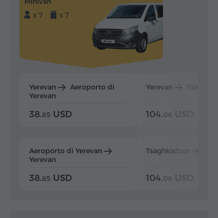
Minivan
x 7
x 7
Yerevan
Aeroporto di
Yerevan
Tsaghka
Yerevan
38.
USD
104.
USD
85
06
Aeroporto di Yerevan
Tsaghkadzor
Yer
Yerevan
38.
USD
104.
USD
85
06