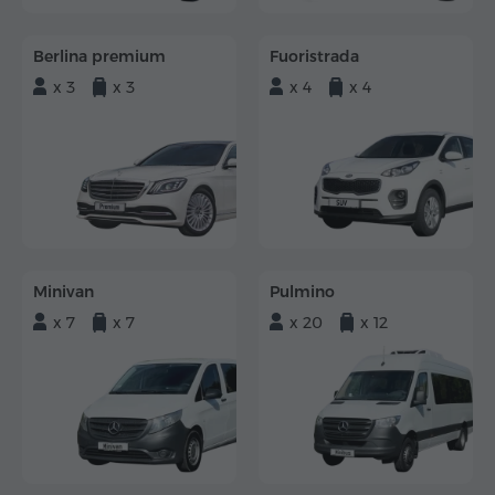
Berlina premium
Fuoristrada
x 3
x 3
x 4
x 4
Minivan
Pulmino
x 7
x 7
x 20
x 12