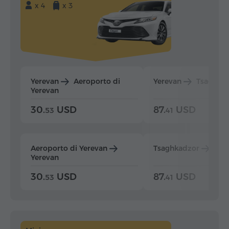
x 4
x 3
Yerevan
Aeroporto di
Yerevan
Tsaghka
Yerevan
30.
USD
87.
USD
53
41
Aeroporto di Yerevan
Tsaghkadzor
Yer
Yerevan
30.
USD
87.
USD
53
41