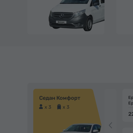
Седан Комфорт
Е
Е
x 3
x 3
2