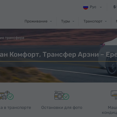
Рус
$
Проживание
Туры
Транспорт
ие трансфера
ан Комфорт, Трансфер Арзни – Ер
а в транспорте
Остановки для фото
Маш
кондиц