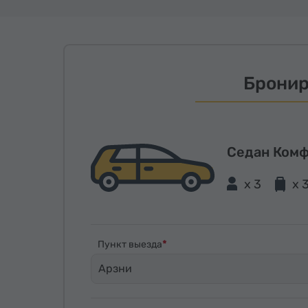
Бронир
Седан Ком
x 3
x 
Пункт выезда
Арзни