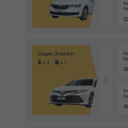
А
Е
2
Седан Элегант
Е
Е
x 4
x 3
3
А
Е
3