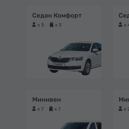
Седан Комфорт
Се
x 3
x 3
x 
Минивен
Ми
x 7
x 7
x 