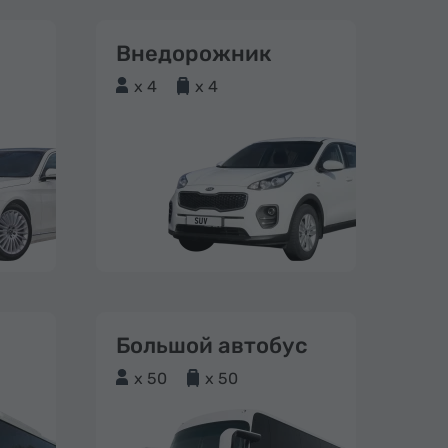
Внедорожник
x 4
x 4
Большой автобус
x 50
x 50