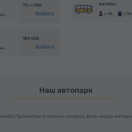
Автобус
70.
USD
21
Выбрать
x 36
x 36
ин.
183 USD
Выбрать
ин.
Наш автопарк
службе! Просмотрите полную галерею фото-видео матери