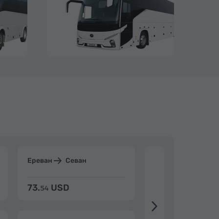
Ереван
Севан
Ереван
Дилиж
73.
USD
84.
USD
54
92