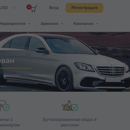
0
USD
Вход
Регистрация
Мероприятия
Армения
Компания
еван
ины с
Бутилированная вода и
ионером
зонтики