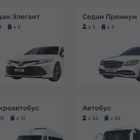
дан Элегант
Седан Премиум
4
x 3
x 3
x 3
кроавтобус
Автобус
20
x 12
x 36
x 36