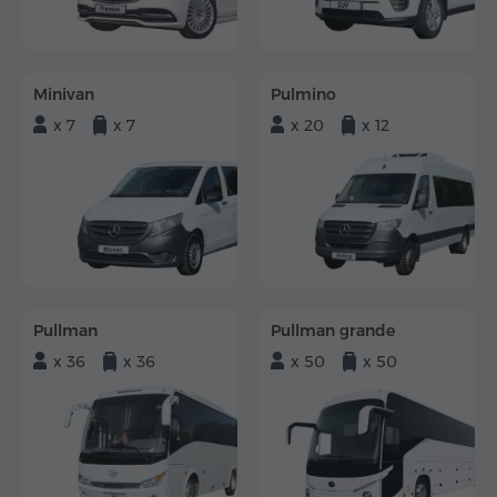
Minivan
Pulmino
x 7
x 7
x 20
x 12
Pullman
Pullman grande
x 36
x 36
x 50
x 50