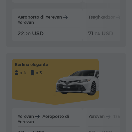
Aeroporto di Yerevan
Tsaghkadzor
Yer
Yerevan
22.
USD
71.
USD
20
04
Berlina elegante
x 4
x 3
Yerevan
Aeroporto di
Yerevan
Tsaghka
Yerevan