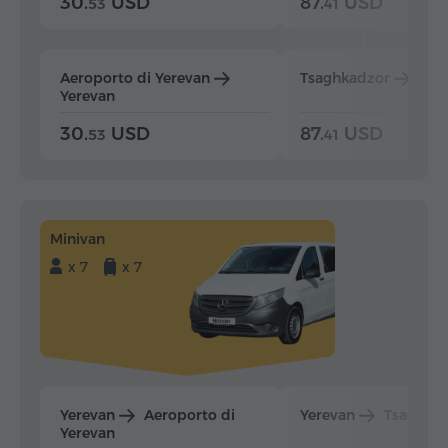
30.
USD
87.
USD
53
41
Aeroporto di Yerevan
Tsaghkadzor
Yer
Yerevan
30.
USD
87.
USD
53
41
Minivan
x 7
x 7
Yerevan
Aeroporto di
Yerevan
Tsaghka
Yerevan