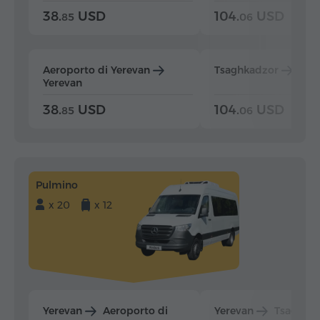
38.
USD
104.
USD
85
06
Aeroporto di Yerevan
Tsaghkadzor
Yer
Yerevan
38.
USD
104.
USD
85
06
Pulmino
x 20
x 12
Yerevan
Aeroporto di
Yerevan
Tsaghka