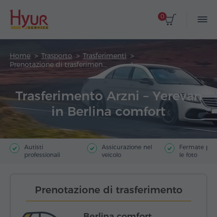
0
Home
Trasporto
Trasferimenti
Prenotazione di trasferimento
Trasferimento Arzni – Yerevan
in Berlina comfort
Autisti
Assicurazione nel
Fermate poer
professionali
veicolo
le foto
Prenotazione di trasferimento
Berlina comfort