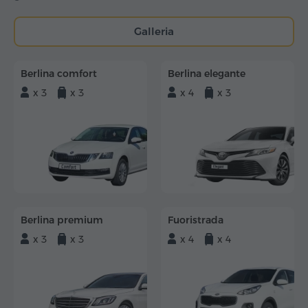
Galleria
Berlina comfort
Berlina elegante
x 3
x 3
x 4
x 3
Berlina premium
Fuoristrada
x 3
x 3
x 4
x 4