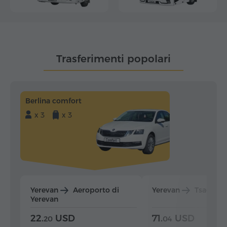
Trasferimenti popolari
Berlina comfort
x 3
x 3
Yerevan
Aeroporto di
Yerevan
Tsaghka
Yerevan
22.
USD
71.
USD
20
04