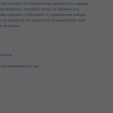
 настоящее гостеприимство армянского народа.
й водитель который катал по Еревану и в
чки передал с бабушкой. С удивлением узнала
 по прилету) не требуется загранпаспорт для
а на отдых.
ervice!
 организованный тур.