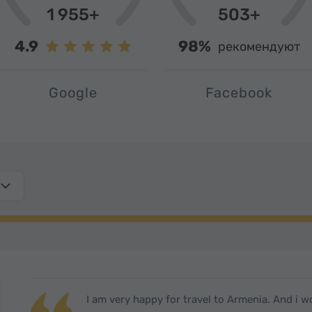
1 955+
503+
4.9
98%
рекомендуют
Google
Facebook
I am very happy for travel to Armenia. And i wo