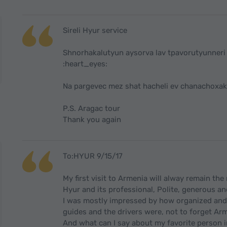
Sireli Hyur service
Shnorhakalutyun aysorva lav tpavorutyunneri 
:heart_eyes:
Na pargevec mez shat hacheli ev chanachoxak
P.S. Aragac tour
Thank you again
To:HYUR 9/15/17
My first visit to Armenia will alway remain th
Hyur and its professional, Polite, generous and
I was mostly impressed by how organized and 
guides and the drivers were, not to forget Ar
And what can I say about my favorite person 