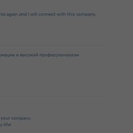
nia again and i will connect with this company.
ормации и высокий профессионализм
h your company.
 life!