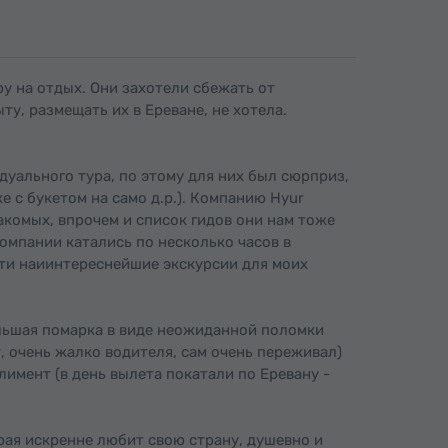
у на отдых. Они захотели сбежать от
ту, размещать их в Ереване, не хотела.
дуального тура, по этому для них был сюрприз,
е с букетом на само д.р.). Компанию Hyur
акомых, впрочем и список гидов они нам тоже
омпании катались по несколько часов в
сти наиинтереснейшие экскурсии для моих
ольшая помарка в виде неожиданной поломки
т, очень жалко водителя, сам очень переживал)
имент (в день вылета покатали по Еревану -
рая искренне любит свою страну, душевно и