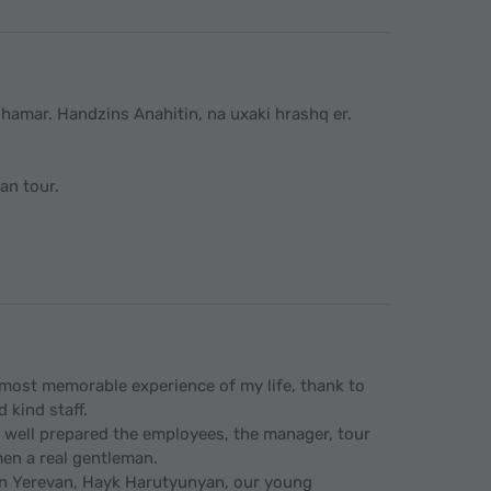
hamar. Handzins Anahitin, na uxaki hrashq er.
an tour.
e most memorable experience of my life, thank to
 kind staff.
well prepared the employees, the manager, tour
men a real gentleman.
in Yerevan, Hayk Harutyunyan, our young