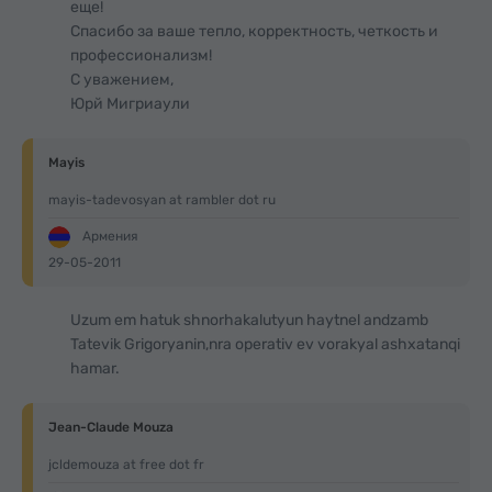
еще!
Спасибо за ваше тепло, корректность, четкость и
профессионализм!
С уважением,
Юрй Мигриаули
Mayis
mayis-tadevosyan at rambler dot ru
Армения
29-05-2011
Uzum em hatuk shnorhakalutyun haytnel andzamb
Tatevik Grigoryanin,nra operativ ev vorakyal ashxatanqi
hamar.
Jean-Claude Mouza
jcldemouza at free dot fr