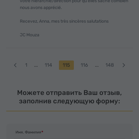
votre hiérarchie/direction pour qu'elles sache combien
nous avons apprécié.
Recevez, Anna, mes très sincères salutations
JC Mouza
1
...
114
115
116
...
148
Можете отправить Ваш отзыв,
заполнив следующую форму:
Имя, Фамилия