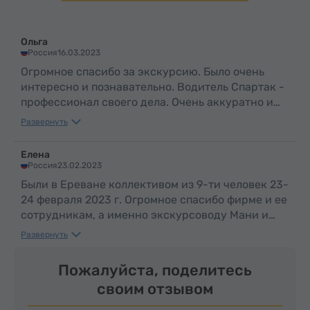
и вызывала желание
псалмы в древних церквях и
приезжать ещё много-много
рассказываю
раз!
захватывающие легенды,
Ольга
делая ваше путешествие
Россия
16.03.2023
незабываемым. Со мной Вас
Огромное спасибо за экскурсию. Было очень
ждёт безопасная,
интересно и познавательно. Водитель Спартак -
познавательная и яркая
профессионал своего дела. Очень аккуратно и
поездка!
безопасно провёл всё время пути. Экскурсовод
Развернуть
Маня заслуживает отдельного большого
СПАСИБО!!! Её интересные комментарии по ходу
Елена
экскурсии и искромётный юмор покорили всех
Россия
23.02.2023
экскурсантов. Буду советовать вашу фирму
Были в Ереване коллективом из 9-ти человек 23-
своим друзьям.
24 февраля 2023 г. Огромное спасибо фирме и ее
сотрудникам, а именно экскурсоводу Мани и
водителям Спартаку и Хачатуру за интересные,
Развернуть
ёмкие и познавательные экскурсии по Еревану и
Цахкадзор (Монастырь Кечарис, Канатная
Пожалуйста, поделитесь
дорога – одна станция), Озеро Севан (Монастырь
своим отзывом
Севанаванк). Мы получили бурю положительных
эмоций, комфортную поездку и армянские