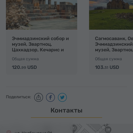
Эчмиадзинский собор и
Сагмосаванк, О
музей, Звартноц,
Эчмиадзинский 
Цахкадзор, Кечарис и
музей, Звартно
канатная дорога
Общая сумма
Общая сумма
120.
USD
103.
USD
99
51
Поделиться:
Контакты