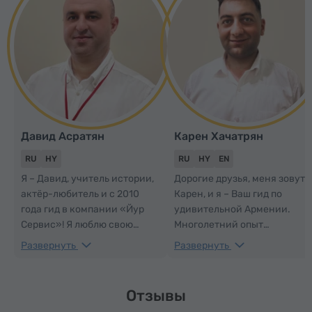
Давид Асратян
Карен Хачатрян
RU
HY
RU
HY
EN
Я – Давид, учитель истории,
Дорогие друзья, меня зовут
актёр-любитель и с 2010
Карен, и я – Ваш гид по
года гид в компании «Йур
удивительной Армении.
Сервис»! Я люблю свою
Многолетний опыт
страну и стараюсь, чтобы
позволяет мне проводить
Развернуть
Развернуть
каждая экскурсия,
увлекательные экскурсии
проведённая мною,
по самым популярным и
оставляла у гостей
интересным местам страны.
Отзывы
неизгладимое впечатление
Я оживляю историю, пою