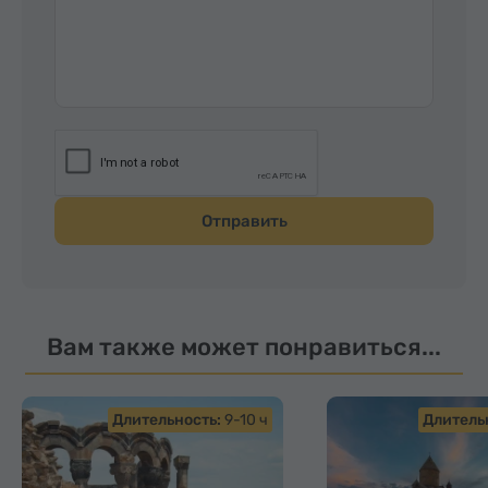
Отправить
Вам также может понравиться...
Длительность:
9-10 ч
Длитель