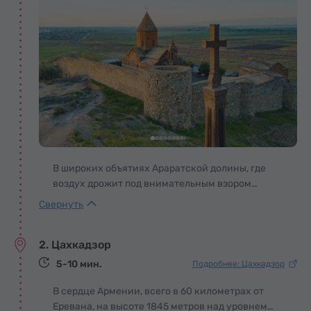
В широких объятиях Араратской долины, где
воздух дрожит под внимательным взором
снежнокоронованного великана, возвышается
Хор Вирап – святыня, в которой слились
легенда, вера и пульс Армении. По преданию,
2. Цахкадзор
здесь, в глубокой и безмолвной яме, царь Трдат
III заточил Григория Просветителя за дерзость
5-10 мин.
Подробнее: Цахкадзор
проповедовать своему народу новый свет. Годы
уходили во тьме, но в этих каменных стенах
В сердце Армении, всего в 60 километрах от
произошло чудо: руки Григория исцелили
Еревана, на высоте 1845 метров над уровнем