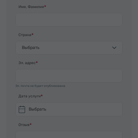
вкусности…Так же, огромное спасибо за
Имя, Фамилия
солнечную и ясную погоду, которую вы нам
подготовили, договорившись с небесной
канцелярией на эти дни. После такого приема
хочется вернуться еще и продолжить познавать
Страна
Армению!
Выбрать
Эл. адрес
Эл. почта не будет опубликована
Дата услуги
Выбрать
Отзыв