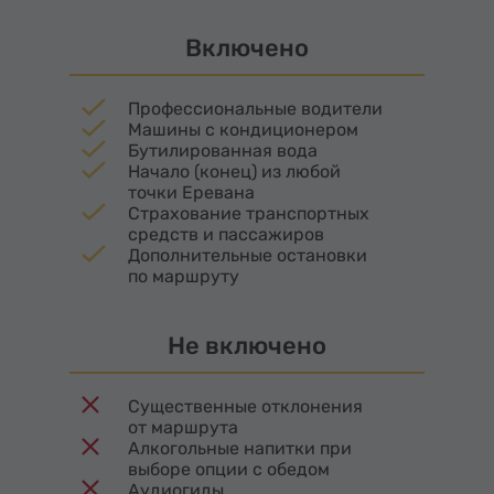
доступ к более чем дюжине лыжных трасс
Включено
разной сложности. Свою историю дорога ведет
с 1967 года, когда первые подъемники начали
возносить туристов и спортсменов к снежным
Профессиональные водители
вершинам.
Машины с кондиционером
Бутилированная вода
Начало (конец) из любой
точки Еревана
Страхование транспортных
средств и пассажиров
Дополнительные остановки
по маршруту
Не включено
Существенные отклонения
от маршрута
Алкогольные напитки при
выборе опции с обедом
Аудиогиды