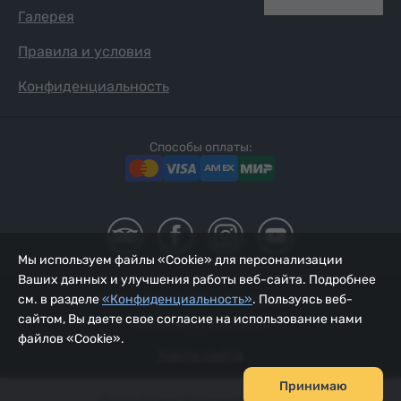
Галерея
Правила и условия
Конфиденциальность
Способы оплаты:
Мы используем файлы «Cookie» для персонализации
Ваших данных и улучшения работы веб-сайта. Подробнее
см. в разделе
«Конфиденциальность»
. Пользуясь веб-
2002 - 2026, © ООО «Йур Сервис»;
сайтом, Вы даете свое согласие на использование нами
Обновлено 06.08.2026
файлов «Cookie».
Карта сайта
Принимаю