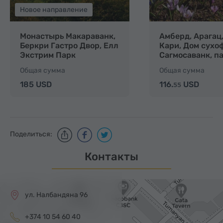
Новое направление
Монастырь Макараванк,
Амберд, Арагац,
Беркри Гастро Двор, Елл
Кари, Дом сухо
Экстрим Парк
Сагмосаванк, п
Алфавита
Общая сумма
Общая сумма
185 USD
116.
USD
55
Поделиться:
Контакты
ул. Налбандяна 96
+374 10 54 60 40