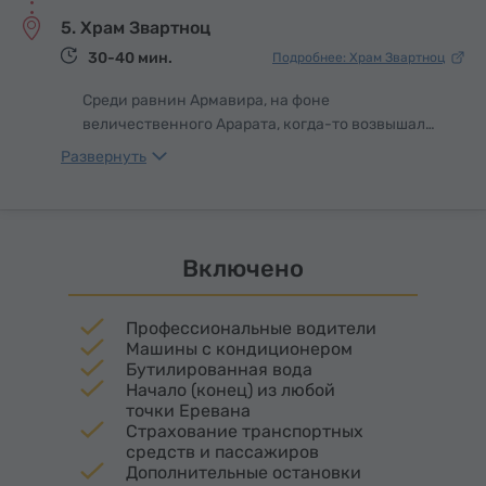
история начинается в начале XXI века, когда он
5. Храм Звартноц
был возведен как символ веры, единства и
культурной идентичности езидов. Архитектура
30-40 мин.
Подробнее: Храм Звартноц
храма удивительным образом соединяет
традиционные черты – величественный
Среди равнин Армавира, на фоне
центральный алтарь, изящные резные
величественного Арарата, когда-то возвышался
орнаменты и характерные куполообразные
храм Звартноц – шедевр VII века,
Развернуть
формы.
олицетворяющий гений и смелость армянских
архитекторов. Построенный на высоких
колоннах, он поражал воображение своей
сложной конструкцией и величием,
Включено
казавшимся невозможным для своего времени.
Звартноц простоял до X века, пока
землетрясение не превратило его в руины,
Профессиональные водители
которые веками хранили тайну утраченного
Машины с кондиционером
чуда.
Бутилированная вода
Начало (конец) из любой
точки Еревана
Страхование транспортных
средств и пассажиров
Дополнительные остановки