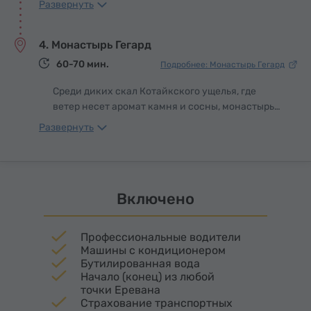
Развернуть
испеченная в раскаленном тондыре, издавна
занимает особое место в армянской культуре и
4. Монастырь Гегард
быту. Лаваш – не просто еда, это символ
гостеприимства, семейного тепла и древних
60-70 мин.
Подробнее: Монастырь Гегард
традиций, которые передавались из поколения
в поколение.
Среди диких скал Котайкского ущелья, где
ветер несет аромат камня и сосны, монастырь
Гегард предстает, словно сама гора высекла в
Развернуть
своих недрах святилище на века. Его стены –
наполовину крепость, наполовину пещера –
возносятся из скалы, словно застывшая в
камне молитва. Здесь жива тишина: она
Включено
наполнена мягким эхом вековых гимнов.
Профессиональные водители
Машины с кондиционером
Бутилированная вода
Начало (конец) из любой
точки Еревана
Страхование транспортных