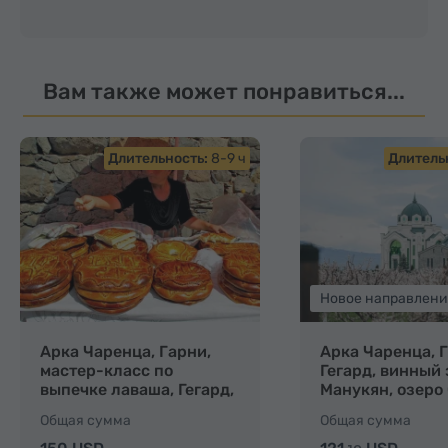
Вам также может понравиться...
Длительность:
8-9 ч
Длитель
Новое направлени
Арка Чаренца, Гарни,
Арка Чаренца, 
мастер-класс по
Гегард, винный
выпечке лаваша, Гегард,
Манукян, озеро 
озеро Севан, Севанаванк
Севанаванк
Общая сумма
Общая сумма