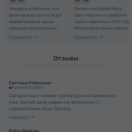
RU
HY
HY
EN
Находясь в Армении, все
Привет или барев! Меня
Ваши органы чувств будут
зовут Нарине, и я работаю
задействованы: дикая
гидом в Армении с 2017 года.
природа и рукотворные
Моя самая большая любовь и
шедевры, неповторимый
страсть – моя родина,
Развернуть
Развернуть
аромат горного воздуха,
Айастан! Я здесь, чтобы
незабываемый вкус
создавать удивительные
армянских блюд, ласкающий
впечатления для каждого. Я
Отзывы
звук дудука. И чтобы всё это
искренне считаю, что моя
ощутить, Вам нужно лишь
работа – лучшая в мире: она
приехать в Армению! Добро
даёт возможность
пожаловать!
знакомиться с новыми
Светлана Рябинская
людьми, помогать им
Россия
31.05.2023
влюбляться в новые места и
Сегодня мы с мужем третий день в Армении и
создавать незабываемые
уже третий день ездим на экскурсии с
воспоминания. Именно это
турагенством Hyur Service.
мне и доставляет
Подъезжаем уже к Еревану, возвращаемся из
Развернуть
удовольствие! :) С
насыщенной впечатлениями поездки по
нетерпением жду
маршруту Хор Вирап, Гарни, Гегард, мастер-
Polina Belskaia
возможности показать Вам