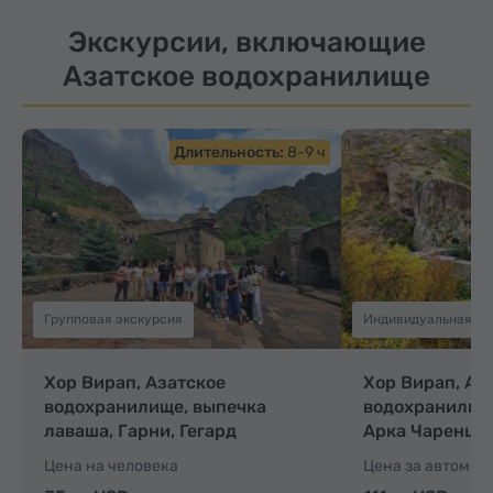
Экскурсии, включающие
Азатское водохранилище
Длительность:
8-9 ч
Групповая экскурсия
Индивидуальная эк
Хор Вирап, Азатское
Хор Вирап, Аз
водохранилище, выпечка
водохранилище
лаваша, Гарни, Гегард
Арка Чаренца
Цена на человека
Цена за автомоби