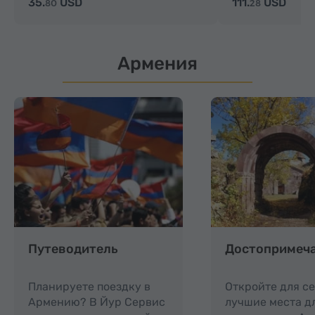
35.
USD
111.
USD
80
28
Армения
Путеводитель
Достопримеч
Планируете поездку в
Откройте для с
Армению? В Йур Сервис
лучшие места д