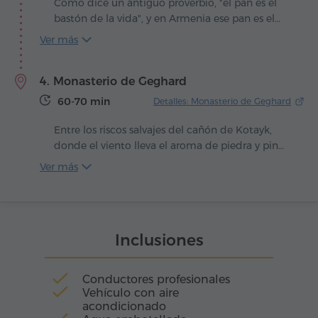
Como dice un antiguo proverbio, "el pan es el
bastón de la vida", y en Armenia ese pan es el
lavash. Delgado y suave, horneado en el
Ver más
ardiente tonir, el lavash ha ocupado desde
tiempos remotos un lugar especial en la cultura
4. Monasterio de Geghard
y la vida cotidiana armenia. No es solo
alimento: es un símbolo de hospitalidad, de
60-70 min
Detalles: Monasterio de Geghard
calor familiar y de tradiciones ancestrales
transmitidas de generación en generación.
Entre los riscos salvajes del cañón de Kotayk,
donde el viento lleva el aroma de piedra y pino,
aparece el monasterio de Geghard, como si la
Ver más
montaña misma hubiera tallado un santuario
para la eternidad. Sus muros, mitad fortaleza,
mitad cueva, son oraciones convertidas en roca.
Aquí el silencio está vivo, impregnado del eco
Inclusiones
de himnos milenarios.
Conductores profesionales
Vehículo con aire
acondicionado