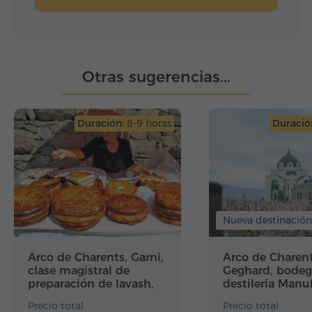
Otras sugerencias...
Duración:
8-9 horas
Duració
Nueva destinación
Arco de Charents, Garni,
Arco de Charent
clase magistral de
Geghard, bodeg
preparación de lavash,
destilería Manu
Geghard, lago Sevan,
lago Sevan, Se
Precio total
Precio total
Sevanavank