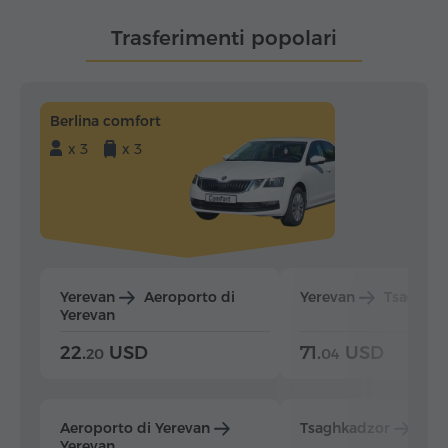
Trasferimenti popolari
Berlina comfort
x 3
x 3
Yerevan
Aeroporto di
Yerevan
Tsaghka
Yerevan
22.
USD
71.
USD
20
04
Aeroporto di Yerevan
Tsaghkadzor
Yer
Yerevan