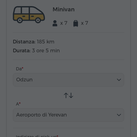
Minivan
x 7
x 7
Distanza:
185 km
Durata:
3 ore 5 min
Da
Odzun
A
Aeroporto di Yerevan
Indirizzo di pick-up