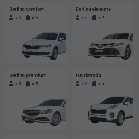
Berlina comfort
Berlina elegante
x 3
x 3
x 4
x 3
Berlina premium
Fuoristrada
x 3
x 3
x 4
x 4