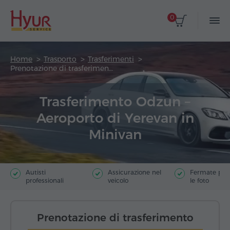
0
Home
Trasporto
Trasferimenti
Prenotazione di trasferimento
Trasferimento Odzun –
Aeroporto di Yerevan in
Minivan
Autisti
Assicurazione nel
Fermate poer
professionali
veicolo
le foto
Prenotazione di trasferimento