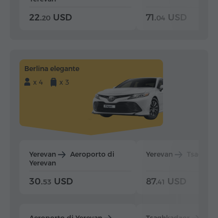
22.
USD
71.
USD
20
04
Berlina elegante
x 4
x 3
Yerevan
Aeroporto di
Yerevan
Tsaghka
Yerevan
30.
USD
87.
USD
53
41
Aeroporto di Yerevan
Tsaghkadzor
Yer