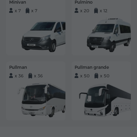
Minivan
Pulmino
x 7
x 7
x 20
x 12
Pullman
Pullman grande
x 36
x 36
x 50
x 50