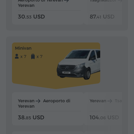
Yerevan
30.
USD
87.
USD
53
41
Minivan
x 7
x 7
Yerevan
Aeroporto di
Yerevan
Tsaghka
Yerevan
38.
USD
104.
USD
85
06