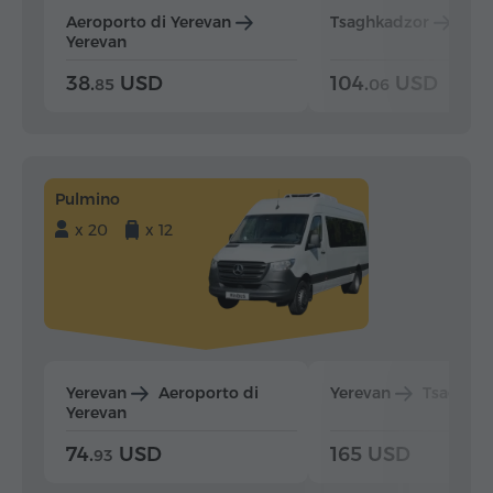
Aeroporto di Yerevan
Tsaghkadzor
Yer
Yerevan
38.
USD
104.
USD
85
06
Pulmino
x 20
x 12
Yerevan
Aeroporto di
Yerevan
Tsaghka
Yerevan
74.
USD
165 USD
93