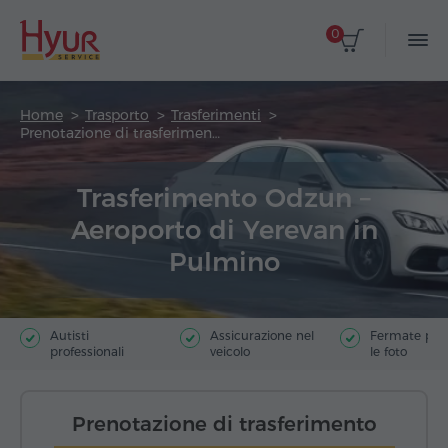
0
Home
Trasporto
Trasferimenti
Prenotazione di trasferimento
Trasferimento Odzun –
Aeroporto di Yerevan in
Pulmino
Autisti
Assicurazione nel
Fermate poer
professionali
veicolo
le foto
Prenotazione di trasferimento