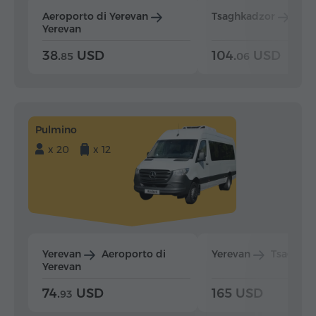
Aeroporto di Yerevan
Tsaghkadzor
Yer
Yerevan
38.
USD
104.
USD
85
06
Pulmino
x 20
x 12
Yerevan
Aeroporto di
Yerevan
Tsaghka
Yerevan
74.
USD
165 USD
93