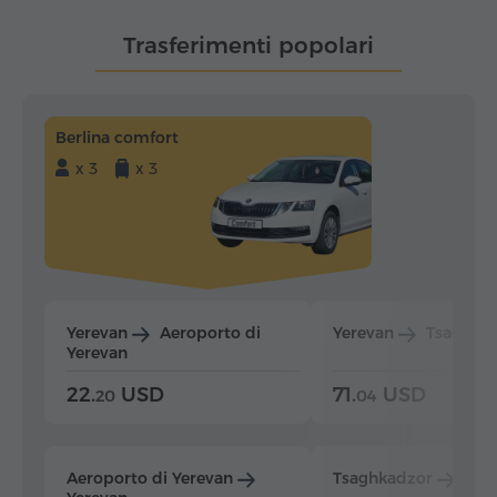
Trasferimenti popolari
Berlina comfort
x 3
x 3
Yerevan
Aeroporto di
Yerevan
Tsaghka
Yerevan
22.
USD
71.
USD
20
04
Aeroporto di Yerevan
Tsaghkadzor
Yer