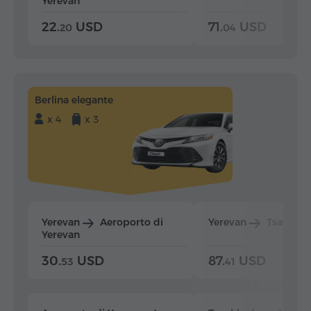
Yerevan
22.
USD
71.
USD
20
04
Berlina elegante
x 4
x 3
Yerevan
Aeroporto di
Yerevan
Tsaghka
Yerevan
30.
USD
87.
USD
53
41