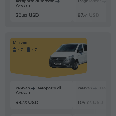
Aeroporto di Yerevan
Tsaghkadzor
Yer
Yerevan
30.
USD
87.
USD
53
41
Minivan
x 7
x 7
Yerevan
Aeroporto di
Yerevan
Tsaghka
Yerevan
38.
USD
104.
USD
85
06