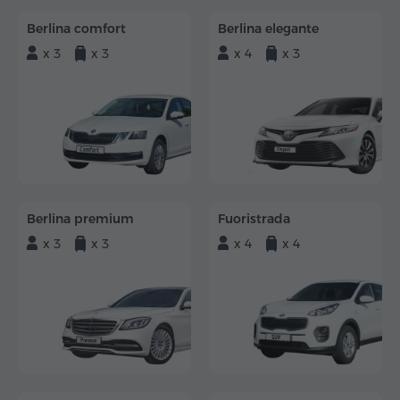
Berlina comfort
Berlina elegante
x 3
x 3
x 4
x 3
Berlina premium
Fuoristrada
x 3
x 3
x 4
x 4