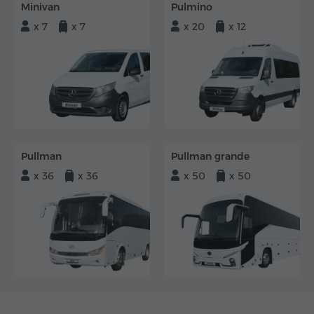
Minivan
Pulmino
x 7
x 7
x 20
x 12
Pullman
Pullman grande
x 36
x 36
x 50
x 50