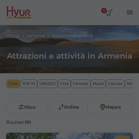
0
Home
Armenia
Attrazioni e attività
Attrazioni e attività in Armenia
Tutto
TOP 10
UNESCO
Città
Fortezze
Musei
Cascate
Monta
Ordina
Mappa
Filtro
Risultati:
191