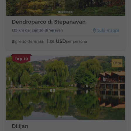
Dendroparco di Stepanavan
135 km dal centro di Yerevan
Sulla mappa
1.
USD
Biglietto d'entrata:
per persona
39
Top 10
Città
Dilijan