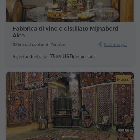
Fabbrica di vino e distillato Mijnaberd
Alco
10 km dal centro di Yerevan
Sulla mappa
13.
USD
Biglietto d'entrata:
per persona
88
Museo