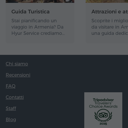
Guida Turistica
Attrazioni e at
Stai pianificando un
Scoprite i miglio
viaggio in Armenia? Da
da visitare in A
Hyur Service crediamo…
una guida dedic
Chi siamo
Recensioni
FAQ
Contatti
Staff
Blog